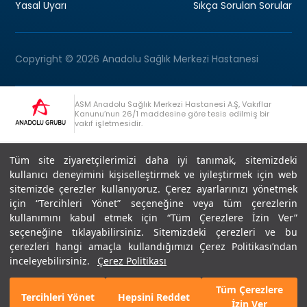
Yasal Uyarı
Sıkça Sorulan Sorular
Copyright © 2026 Anadolu Sağlık Merkezi Hastanesi
ASM Anadolu Sağlık Merkezi Hastanesi A.Ş, Vakıflar
Kanunu’nun 26/1 maddesine göre tesis edilmiş bir
vakıf işletmesidir.
+90 (262) 678 54 00
Anadolu Grubu Danışma Hattı
Tüm site ziyaretçilerimizi daha iyi tanımak, sitemizdeki
kullanıcı deneyimini kişiselleştirmek ve iyileştirmek için web
sitemizde çerezler kullanıyoruz. Çerez ayarlarınızı yönetmek
için “Tercihleri Yönet” seçeneğine veya tüm çerezlerin
kullanımını kabul etmek için “Tüm Çerezlere İzin Ver”
seçeneğine tıklayabilirsiniz. Sitemizdeki çerezleri ve bu
Son Güncellenme: 07.07.2026
çerezleri hangi amaçla kullandığımızı Çerez Politikası’ndan
Editör : Didem Akçay Göktepe | 44 44 276
inceleyebilirsiniz.
Çerez Politikası
Tüm Çerezlere
Tercihleri Yönet
Hepsini Reddet
İzin Ver