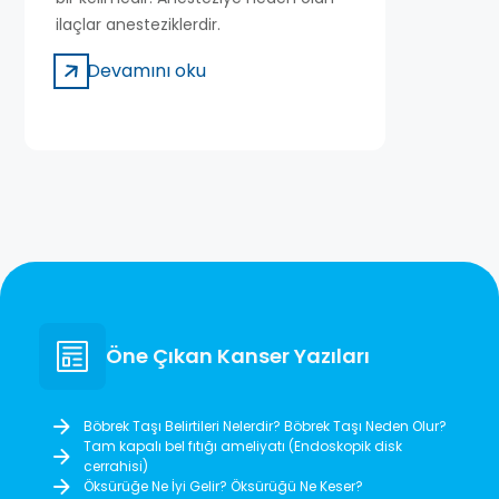
ilaçlar anesteziklerdir.
Devamını oku
Öne Çıkan Kanser Yazıları
Böbrek Taşı Belirtileri Nelerdir? Böbrek Taşı Neden Olur?
Tam kapalı bel fıtığı ameliyatı (Endoskopik disk
cerrahisi)
Öksürüğe Ne İyi Gelir? Öksürüğü Ne Keser?