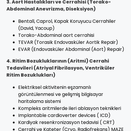
3. Aort Hastalıkları ve Cerrahisi (Torako-
Abdominal Anevrizma, Diseksiyon)
Bentall, Caprol, Kapak Koruyucu Cerrahiler
(David, Yacoup)
Torako-Abdominal aort cerrahisi
TEVAR (Torasik Endovasküler Aortik Repair)
EVAR (Endovasküler Abdominal (Aort) Repair)
4. Ritim Bozukluklarının (Aritmi) Cerrahi
Tedavileri (Atriyal Fibrilasyon, Ventriküler
Ritim Bozuklukları)
Elektriksel aktivitenin eşzamanlı
görüntülenmesi ve gelişmiş bilgisayar
haritalama sistemi
Kompleks aritmilerde ileri ablasyon teknikleri
Implantable cardioverter devices ( ICD)
Kardiyak resenkronizasyon tedavisi ( CRT)
Cerrahi ve Kateter (Cryo, Radiofrekans) MAZE