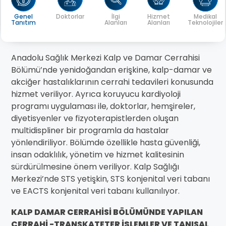
Genel
Doktorlar
İlgi
Hizmet
Medikal
Tanıtım
Alanları
Alanları
Teknolojiler
Anadolu Sağlık Merkezi Kalp ve Damar Cerrahisi
Bölümü’nde yenidoğandan erişkine, kalp-damar ve
akciğer hastalıklarının cerrahi tedavileri konusunda
hizmet veriliyor. Ayrıca koruyucu kardiyoloji
programı uygulaması ile, doktorlar, hemşireler,
diyetisyenler ve fizyoterapistlerden oluşan
multidispliner bir programla da hastalar
yönlendiriliyor. Bölümde özellikle hasta güvenliği,
insan odaklılık, yönetim ve hizmet kalitesinin
sürdürülmesine önem veriliyor. Kalp Sağlığı
Merkezi’nde STS yetişkin, STS konjenital veri tabanı
ve EACTS konjenital veri tabanı kullanılıyor.
KALP DAMAR CERRAHİSİ BÖLÜMÜNDE YAPILAN
CERRAHİ -TRANSKATETER İŞLEMLER VE TANISAL