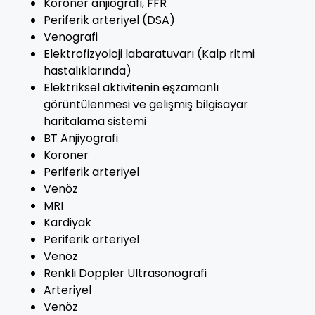
Koroner anjiografi, FFR
Periferik arteriyel (DSA)
Venografi
Elektrofizyoloji labaratuvarı (Kalp ritmi
hastalıklarında)
Elektriksel aktivitenin eşzamanlı
görüntülenmesi ve gelişmiş bilgisayar
haritalama sistemi
BT Anjiyografi
Koroner
Periferik arteriyel
Venöz
MRI
Kardiyak
Periferik arteriyel
Venöz
Renkli Doppler Ultrasonografi
Arteriyel
Venöz