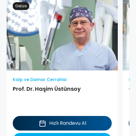
Gebze
Ge
Kalp ve Damar Cerrahisi
Kal
Prof. Dr. Haşim Üstünsoy
Op
Hızlı Randevu Al