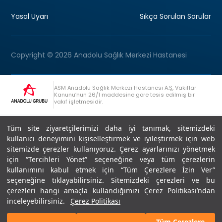
Yasal Uyarı
Sıkça Sorulan Sorular
Copyright © 2026 Anadolu Sağlık Merkezi Hastanesi
ASM Anadolu Sağlık Merkezi Hastanesi A.Ş, Vakıflar
Kanunu’nun 26/1 maddesine göre tesis edilmiş bir
vakıf işletmesidir.
+90 (262) 678 54 00
Anadolu Grubu Danışma Hattı
Tüm site ziyaretçilerimizi daha iyi tanımak, sitemizdeki
kullanıcı deneyimini kişiselleştirmek ve iyileştirmek için web
sitemizde çerezler kullanıyoruz. Çerez ayarlarınızı yönetmek
için “Tercihleri Yönet” seçeneğine veya tüm çerezlerin
kullanımını kabul etmek için “Tüm Çerezlere İzin Ver”
seçeneğine tıklayabilirsiniz. Sitemizdeki çerezleri ve bu
Son Güncellenme: 07.07.2026
çerezleri hangi amaçla kullandığımızı Çerez Politikası’ndan
Editör : Didem Akçay Göktepe | 44 44 276
inceleyebilirsiniz.
Çerez Politikası
Tüm Çerezlere