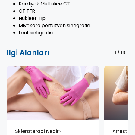
Kardiyak Multislice CT
CT FFR
Nükleer Tıp
Miyokard perfüzyon sintigrafisi
Lenf sintigrafisi
İlgi Alanları
1 / 13
Skleroterapi Nedir?
Arrest Ned