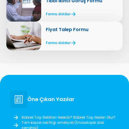
Tıbbi İkinci Görüş Formu
Formu doldur
Fiyat Talep Formu
Formu doldur
Öne Çıkan Yazılar
Böbrek Taşı Belirtileri Nelerdir? Böbrek Taşı Neden Olur?
Tam kapalı bel fıtığı ameliyatı (Endoskopik disk
cerrahisi)