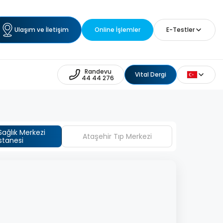
Ulaşım ve İletişim
Online İşlemler
E-Testler
Randevu
Vital Dergi
44 44 276
ağlık Merkezi
Ataşehir Tıp Merkezi
stanesi