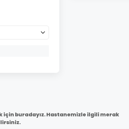
ek için buradayız. Hastanemizle ilgili merak
irsiniz.