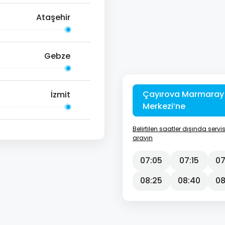
Ataşehir
Gebze
Çayırova Marmaray 
İzmit
Merkezi’ne
Belirtilen saatler dışında serv
arayın
07:05
07:15
07
08:25
08:40
08