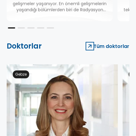
gelişmeler yaşanıyor. En önemli gelişmelerin
C
yaşandığı bölümlerden biri de Radyasyon
teknol
Onkolojisi.
Doktorlar
Tüm doktorlar
Gebze
Ge