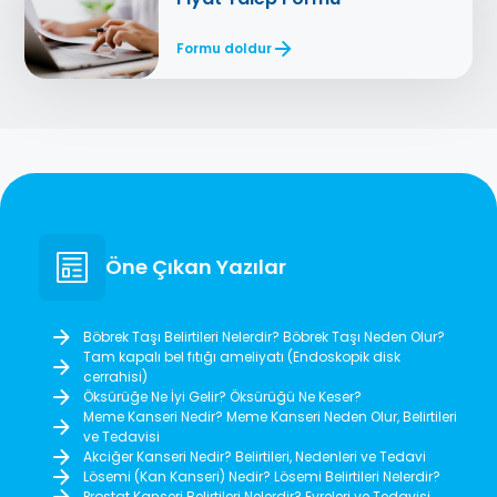
Formu doldur
Öne Çıkan Yazılar
Böbrek Taşı Belirtileri Nelerdir? Böbrek Taşı Neden Olur?
Tam kapalı bel fıtığı ameliyatı (Endoskopik disk
cerrahisi)
Öksürüğe Ne İyi Gelir? Öksürüğü Ne Keser?
Meme Kanseri Nedir? Meme Kanseri Neden Olur, Belirtileri
ve Tedavisi
Akciğer Kanseri Nedir? Belirtileri, Nedenleri ve Tedavi
Lösemi (Kan Kanseri) Nedir? Lösemi Belirtileri Nelerdir?
Prostat Kanseri Belirtileri Nelerdir? Evreleri ve Tedavisi