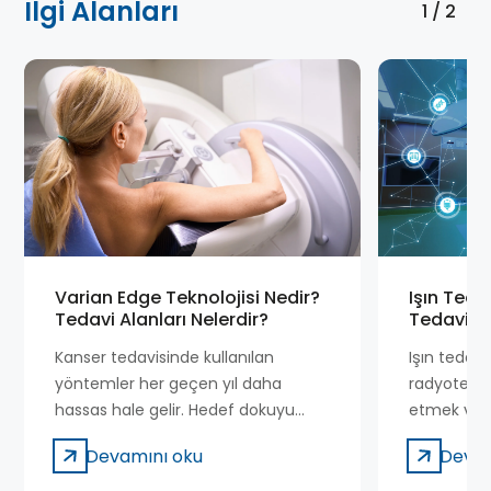
İlgi Alanları
1 / 2
Varian Edge Teknolojisi Nedir?
Işın Tedav
Tedavi Alanları Nelerdir?
Tedavisi 
Kanser tedavisinde kullanılan
Işın tedavi
yöntemler her geçen yıl daha
radyoterapi
hassas hale gelir. Hedef dokuyu
etmek vey
koruyarak etkili sonuç elde etme
durdurmak 
Devamını oku
Devam
ihtiyacı, ileri teknolojilerin
radyasyon ış
gelişmesini hızlandırır. Radyoterapi
tedavi yönt