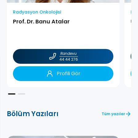
Radyasyon Onkolojisi
Rad
Prof. Dr. Banu Atalar
Uz
Randevu
44 44 276
Profili Gör
Bölüm Yazıları
Tüm yazılar