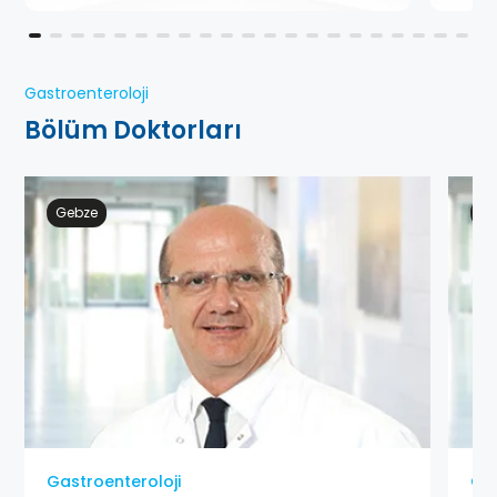
Gastroenteroloji
Bölüm Doktorları
Gebze
Ge
Gastroenteroloji
Gas