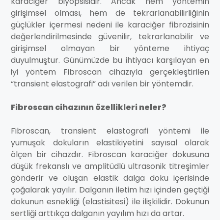
karaciğer biyopsisidir. Ancak hem yöntemin
girişimsel olması, hem de tekrarlanabilirliğinin
güçlükler içermesi nedeni ile karaciğer fibrozisinin
değerlendirilmesinde güvenilir, tekrarlanabilir ve
girişimsel olmayan bir yönteme ihtiyaç
duyulmuştur. Günümüzde bu ihtiyacı karşılayan en
iyi yöntem Fibroscan cihazıyla gerçekleştirilen
“transient elastografi” adı verilen bir yöntemdir.
Fibroscan cihazının özellikleri neler?
Fibroscan, transient elastografi yöntemi ile
yumuşak dokuların elastikiyetini sayısal olarak
ölçen bir cihazdır. Fibroscan karaciğer dokusuna
düşük frekanslı ve amplitüdlü ultrasonik titreşimler
gönderir ve oluşan elastik dalga doku içerisinde
çoğalarak yayılır. Dalganın iletim hızı içinden geçtiği
dokunun esnekliği (elastisitesi) ile ilişkilidir. Dokunun
sertliği arttıkça dalganın yayılım hızı da artar.