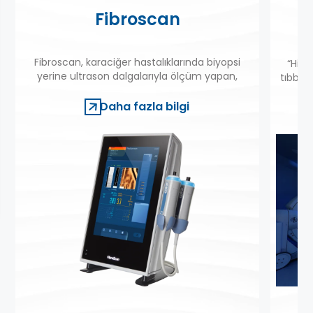
Fibroscan
Fibroscan, karaciğer hastalıklarında biyopsi
“Hibr
yerine ultrason dalgalarıyla ölçüm yapan,
tıbbi g
karaciğerin çok daha büyük bir alanını
ay
değerlendirilebilen bir cihazdır.
Daha fazla bilgi
amel