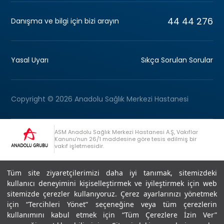
44 44 276
Danışma ve bilgi için bizi arayın
Yasal Uyarı
Sıkça Sorulan Sorular
Copyright © 2026 Anadolu Sağlık Merkezi Hastanesi
ASM Anadolu Sağlık Merkezi Hastanesi A.Ş, Vakıflar
Kanunu’nun 26/1 maddesine göre tesis edilmiş bir
vakıf işletmesidir.
+90 (262) 678 54 00
Anadolu Grubu Danışma Hattı
Tüm site ziyaretçilerimizi daha iyi tanımak, sitemizdeki
kullanıcı deneyimini kişiselleştirmek ve iyileştirmek için web
sitemizde çerezler kullanıyoruz. Çerez ayarlarınızı yönetmek
için “Tercihleri Yönet” seçeneğine veya tüm çerezlerin
kullanımını kabul etmek için “Tüm Çerezlere İzin Ver”