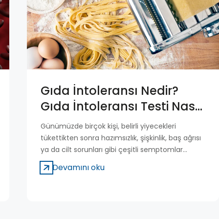
Gıda İntoleransı Nedir?
Gıda İntoleransı Testi Nasıl
Yapılır?
Günümüzde birçok kişi, belirli yiyecekleri
tükettikten sonra hazımsızlık, şişkinlik, baş ağrısı
ya da cilt sorunları gibi çeşitli semptomlar
yaşasa da bu belirtilerin nedenini doğrudan
Devamını oku
anlayamayabilir. Sıklıkla göz ardı edilen bu
şikayetlerin arkasında gıda intoleransı adı verilen
ve bağışıklık sisteminden bağımsız gelişen bir
sindirim hassasiyeti yatabilir. Gıda intoleransı,