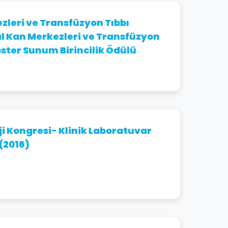
2004 – 2006 | Kıta Tabibi, 6. Hudut
Alayı, 3. Hudut Taburu, Başkale, Van
zleri ve Transfüzyon Tıbbı
l Kan Merkezleri ve Transfüzyon
oster Sunum Birincilik Ödülü
i Kongresi- Klinik Laboratuvar
(2016)