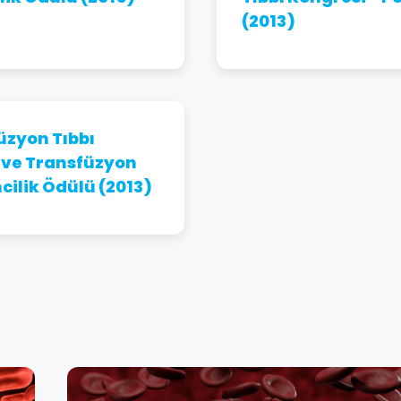
(2013)
üzyon Tıbbı
i ve Transfüzyon
cilik Ödülü (2013)