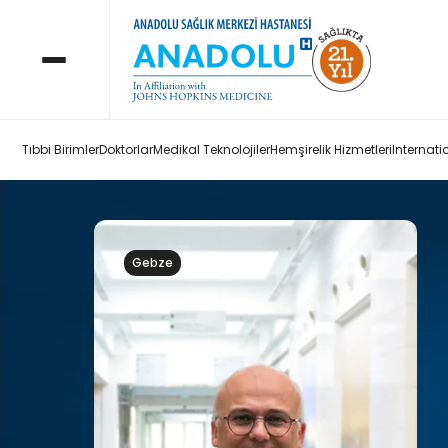
Tıbbi Birimler
Doktorlar
Medikal Teknolojiler
Hemşirelik Hizmetleri
Internati
Gebze