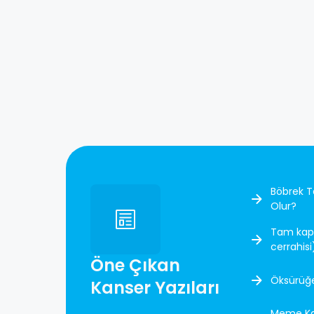
kolay ve hızlı bir işlemdir.
Böbrek Ta
Olur?
Tam kapal
cerrahisi
Öne Çıkan
Öksürüğe
Kanser Yazıları
Meme Kan