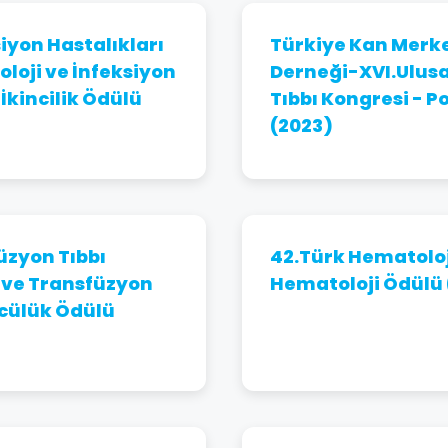
2018 | Doçentlik, Sağlık Bilimleri
siyon Hastalıkları
Türkiye Kan Merke
Üniversitesi, Gülhane Tıp Fakültesi, Tıbbi
oloji ve İnfeksiyon
Derneği-XVI.Ulusa
Mikrobiyoloji Anabilim Dalı, Ankara
 İkincilik Ödülü
Tıbbı Kongresi - P
Proseför
(2023)
2024 | Profesörlük, Sağlık Bilimleri
Üniversitesi, Gülhane Tıp Fakültesi, Tıbbi
Mikrobiyoloji Anabilim Dalı, Ankara
üzyon Tıbbı
42.Türk Hematoloj
i ve Transfüzyon
Hematoloji Ödülü 
ncülük Ödülü