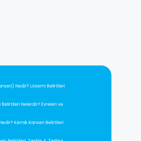
bir kişinin belirli gıdaları sindirmekte zorlanması
sonucu ortaya çıkan, genellikle geç başlayan ve
kronikleşebilen bir rahatsızlıktır. Herkesin bünyesi
farklı olduğundan, bazı kişiler süt ürünlerine karşı
duyarlılık gösterirken bazıları gluten, kafein ya da
katkı maddelerine karşı benzer tepkiler verebilir.
seri) Nedir? Lösemi Belirtileri
Belirtileri Nelerdir? Evreleri ve
edir? Kemik Kanseri Belirtileri
ri: Belirtileri, Teşhis & Tedavi