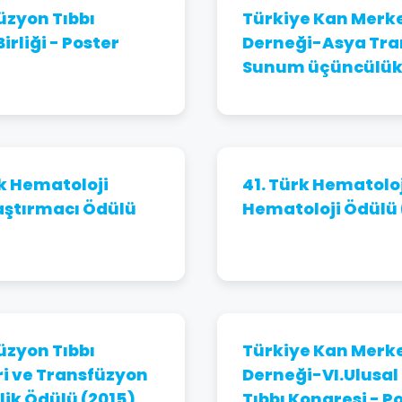
üzyon Tıbbı
Türkiye Kan Merke
rliği - Poster
Derneği-Asya Trans
Sunum üçüncülük 
rk Hematoloji
41. Türk Hematoloj
aştırmacı Ödülü
Hematoloji Ödülü 
üzyon Tıbbı
Türkiye Kan Merke
ri ve Transfüzyon
Derneği-VI.Ulusal
ilik Ödülü (2015)
Tıbbı Kongresi - 