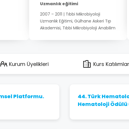
Uzmanlık eğitimi
2007 – 2011 | Tıbbi Mikrobiyoloji
Uzmanlık Eğitimi, Gülhane Askeri Tıp
Akademisi, Tıbbi Mikrobiyoloji Anabilim
Dalı, Ankara
Yüksel lisans
2014 – 2016 | Kan Bankacılığı ve
Transfüzyon Tıbbı, Sağlık Bilimleri
Kurum Üyelikleri
Kurs Katılımlar
Üniversitesi, Gülhane Sağlık Bilimleri
Enstitüsü, Ankara
Doktora
imsel Platformu.
44. Türk Hematolo
2017 – 2021 | Doktora, Kan Bankacılığı ve
Hematoloji Ödülü 
Transfüzyon Tıbbı, Sağlık Bilimleri
Üniversitesi, Gülhane Sağlık Bilimleri
Enstitüsü, Ankara
Doçent