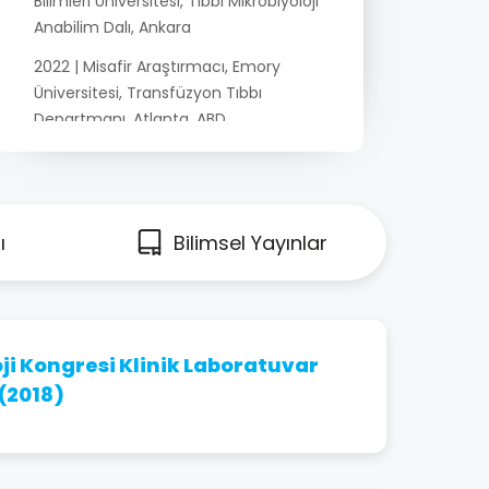
Bilimleri Üniversitesi, Tıbbi Mikrobiyoloji
Anabilim Dalı, Ankara
2022 | Misafir Araştırmacı, Emory
Üniversitesi, Transfüzyon Tıbbı
Departmanı, Atlanta, ABD
2019 – 2023 | Müdür, Gülhane Bölge Kan
Merkezi, Ankara
2011 – 2019 | Laboratuvar Birim
ı
Bilimsel Yayınlar
Sorumlusu, Gülhane Eğitim ve
Araştırma Hastanesi, Bölge Kan
Merkezi, Ankara
2007 – 2011 | Tıbbi Mikrobiyoloji
ji Kongresi Klinik Laboratuvar
Uzmanlık Eğitimi, GATA Tıbbi
(2018)
Mikrobiyoloji Anabilim Dalı, Ankara
2006 – 2007 | Kıta Tabibi, Topçu ve
Füze Okul Komutanlığı, Polatlı, Ankara