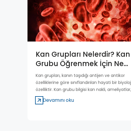
Kan Grupları Nelerdir? Kan
Grubu Öğrenmek İçin Ne
Yapılır?
Kan grupları, kanın taşıdığı antijen ve antikor
özelliklerine göre sınıflandırılan hayati bir biyoloj
özelliktir. Kan grubu bilgisi kan nakli, ameliyatlar
gebelik süreci ve acil durumlar açısından son
Devamını oku
derece önemlidir. Yanlış kan grubunun verilme
ciddi ve hayati riskler doğurabileceği için
herkesin kendi kan grubunu bilmesi gerekir.
Günümüzde kan grubunu öğrenmek oldukça