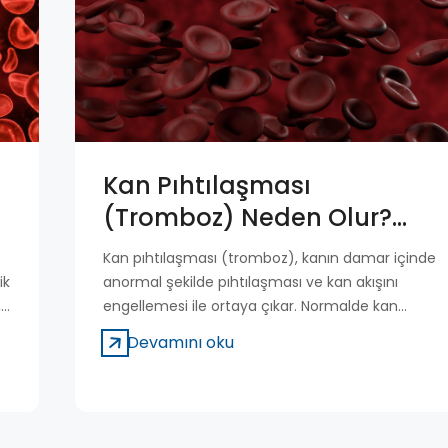
Kan Pıhtılaşması
(Tromboz) Neden Olur?
Belirtileri Nelerdir?
Kan pıhtılaşması (tromboz), kanın damar içinde
ik
anormal şekilde pıhtılaşması ve kan akışını
,
engellemesi ile ortaya çıkar. Normalde kan
pıhtılaşması, yaralanmaların iyileşmesine
Devamını oku
si
yardımcı olurken pıhtının damar içinde gereksiz
şekilde oluşması ve kan dolaşımını tıkaması
hayati riskler oluşturabilir. Tromboz, kalp krizi,
inme ve akciğer embolisi gibi ciddi durumlara