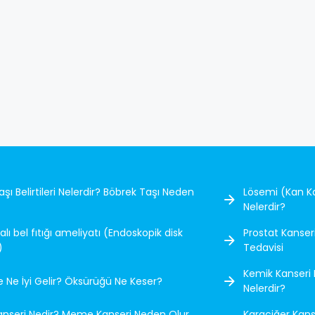
neden olabileceğinden erken teşhis ve tedavi
önemlidir.
şı Belirtileri Nelerdir? Böbrek Taşı Neden
Lösemi (Kan Kan
Nelerdir?
ı bel fıtığı ameliyatı (Endoskopik disk
Prostat Kanseri 
)
Tedavisi
Kemik Kanseri N
 Ne İyi Gelir? Öksürüğü Ne Keser?
Nelerdir?
seri Nedir? Meme Kanseri Neden Olur,
Karaciğer Kanse