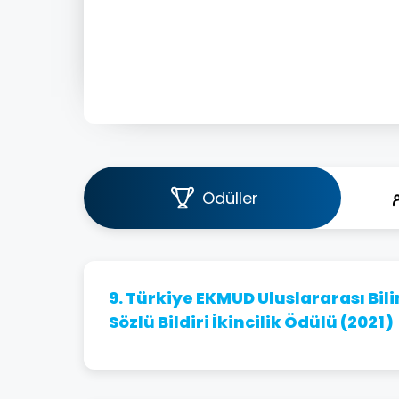
Ödüller
9. Türkiye EKMUD Uluslararası Bil
Sözlü Bildiri İkincilik Ödülü (2021)