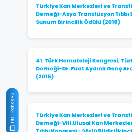
Türkiye Kan Merkezleri ve Transf
Derneği-Asya Transfüzyon Tıbbı Bi
Sunum Birincilik Ödülü (2016)
41. Türk Hematoloji Kongresi, Tü
Derneği-Dr. Fuat Aydınlı Genç Ar
(2015)
Hızlı Randevu
Türkiye Kan Merkezleri ve Transf
Derneği-VIII.Ulusal Kan Merkezle
Tıbbı Kongresi - Sözlü Bildiri İkinc