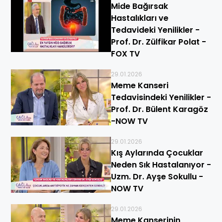
Mide Bağırsak
Hastalıkları ve
Tedavideki Yenilikler -
Prof. Dr. Zülfikar Polat -
FOX TV
29.01.2026
Meme Kanseri
Tedavisindeki Yenilikler -
Prof. Dr. Bülent Karagöz
-NOW TV
29.01.2026
Kış Aylarında Çocuklar
Neden Sık Hastalanıyor -
Uzm. Dr. Ayşe Sokullu -
NOW TV
29.01.2026
Meme Kanserinin