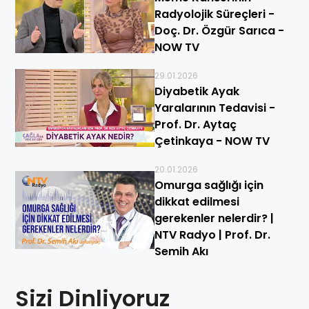
Radyolojik Süreçleri -
Doç. Dr. Özgür Sarıca -
NOW TV
29.01.2026
Diyabetik Ayak
Yaralarının Tedavisi -
Prof. Dr. Aytaç
Çetinkaya - NOW TV
20.01.2026
Omurga sağlığı için
dikkat edilmesi
gerekenler nelerdir? |
NTV Radyo | Prof. Dr.
Semih Akı
Sizi Dinliyoruz