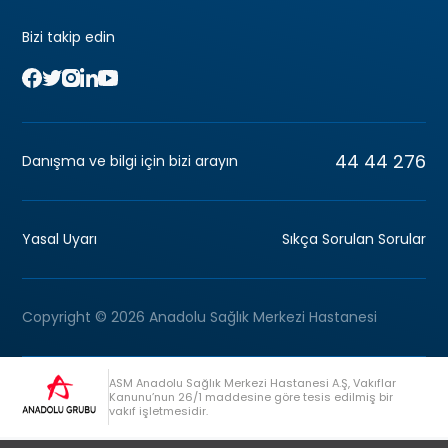
Bizi takip edin
44 44 276
Danışma ve bilgi için bizi arayın
Yasal Uyarı
Sıkça Sorulan Sorular
Copyright © 2026 Anadolu Sağlık Merkezi Hastanesi
ASM Anadolu Sağlık Merkezi Hastanesi A.Ş, Vakıflar
Kanunu’nun 26/1 maddesine göre tesis edilmiş bir
vakıf işletmesidir.