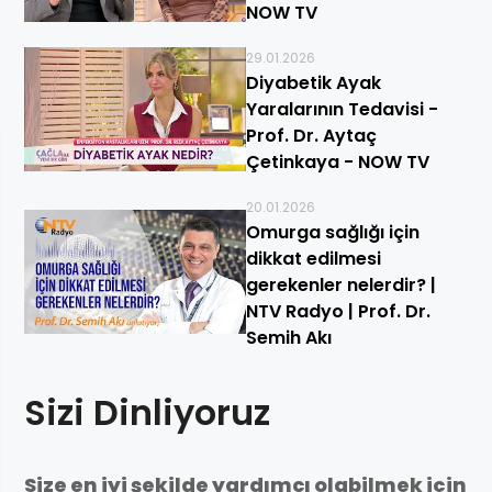
NOW TV
29.01.2026
Diyabetik Ayak
Yaralarının Tedavisi -
Prof. Dr. Aytaç
Çetinkaya - NOW TV
20.01.2026
Omurga sağlığı için
dikkat edilmesi
gerekenler nelerdir? |
NTV Radyo | Prof. Dr.
Semih Akı
Sizi Dinliyoruz
Size en iyi şekilde yardımcı olabilmek için