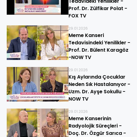
Tedavideki Yenilikler -
Prof. Dr. Zülfikar Polat -
FOX TV
29.01.2026
Meme Kanseri
Tedavisindeki Yenilikler -
Prof. Dr. Bülent Karagöz
-NOW TV
29.01.2026
Kış Aylarında Çocuklar
Neden Sık Hastalanıyor -
Uzm. Dr. Ayşe Sokullu -
NOW TV
29.01.2026
Meme Kanserinin
Radyolojik Süreçleri -
Doç. Dr. Özgür Sarıca -