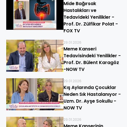
Mide Bağırsak
Hastalıkları ve
Tedavideki Yenilikler -
Prof. Dr. Zülfikar Polat -
FOX TV
29.01.2026
Meme Kanseri
Tedavisindeki Yenilikler -
Prof. Dr. Bülent Karagöz
-NOW TV
29.01.2026
Kış Aylarında Çocuklar
Neden Sık Hastalanıyor -
Uzm. Dr. Ayşe Sokullu -
NOW TV
29.01.2026
Meme Kanserinin