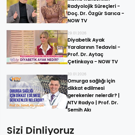
Radyolojik Süreçleri -
Doç. Dr. Özgür Sarıca -
NOW TV
29.01.2026
Diyabetik Ayak
Yaralarının Tedavisi -
Prof. Dr. Aytaç
Çetinkaya - NOW TV
20.01.2026
Omurga sağlığı için
dikkat edilmesi
gerekenler nelerdir? |
NTV Radyo | Prof. Dr.
Semih Akı
Sizi Dinliyoruz