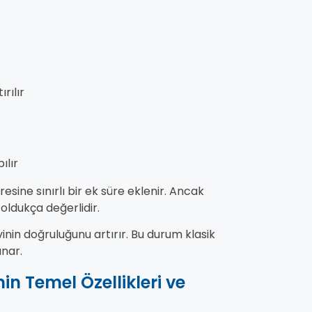
rılır
ılır
sine sınırlı bir ek süre eklenir. Ancak
ldukça değerlidir.
in doğruluğunu artırır. Bu durum klasik
nar.
in Temel Özellikleri ve