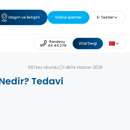
Ulaşım ve İletişim
Online İşlemler
E-Testler
Randevu
Vital Dergi
44 44 276
661 kez okundu
1 dk
04 Haziran 2026
 Nedir? Tedavi