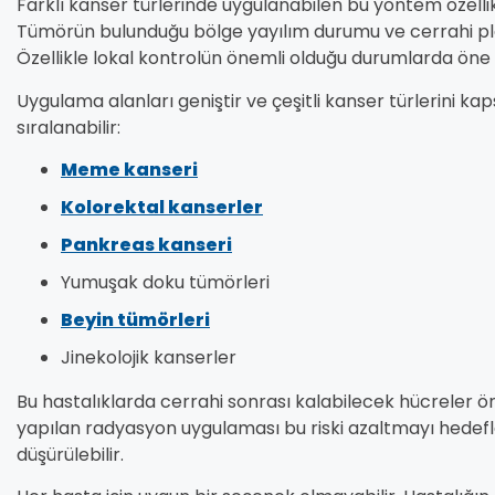
Farklı kanser türlerinde uygulanabilen bu yöntem özellikle
Tümörün bulunduğu bölge yayılım durumu ve cerrahi plan
Özellikle lokal kontrolün önemli olduğu durumlarda öne 
Uygulama alanları geniştir ve çeşitli kanser türlerini kaps
sıralanabilir:
Meme kanseri
Kolorektal kanserler
Pankreas kanseri
Yumuşak doku tümörleri
Beyin tümörleri
Jinekolojik kanserler
Bu hastalıklarda cerrahi sonrası kalabilecek hücreler öne
yapılan radyasyon uygulaması bu riski azaltmayı hedefle
düşürülebilir.