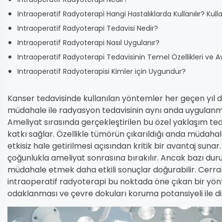
Intraoperatif Radyoterapi Hangi Hastalıklarda Kullanılır? Kull
Intraoperatif Radyoterapi Tedavisi Nedir?
Intraoperatif Radyoterapi Nasıl Uygulanır?
Intraoperatif Radyoterapi Tedavisinin Temel Özellikleri ve Av
Intraoperatif Radyoterapisi Kimler için Uygundur?
Kanser tedavisinde kullanılan yöntemler her geçen yıl d
müdahale ile radyasyon tedavisinin aynı anda uygulanmas
Ameliyat sırasında gerçekleştirilen bu özel yaklaşım ted
katkı sağlar. Özellikle tümörün çıkarıldığı anda müdaha
etkisiz hale getirilmesi açısından kritik bir avantaj sun
çoğunlukla ameliyat sonrasına bırakılır. Ancak bazı d
müdahale etmek daha etkili sonuçlar doğurabilir. Cerrah
intraoperatif radyoterapi bu noktada öne çıkan bir yönt
odaklanması ve çevre dokuları koruma potansiyeli ile di