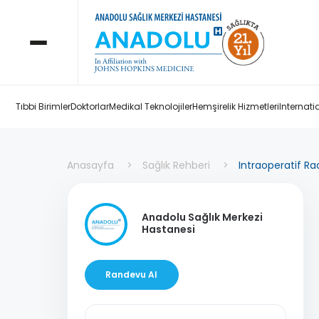
Tıbbi Birimler
Doktorlar
Medikal Teknolojiler
Hemşirelik Hizmetleri
Internati
Anasayfa
Sağlık Rehberi
Intraoperatif Ra
Anadolu Sağlık Merkezi
Hastanesi
Randevu Al