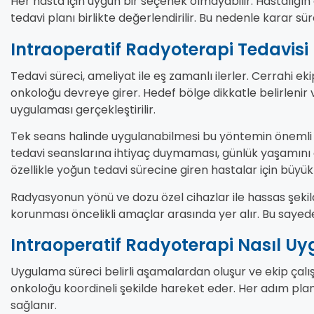
Her hasta için uygun bir seçenek olmayabilir. Hastalığın
tedavi planı birlikte değerlendirilir. Bu nedenle karar sür
Intraoperatif Radyoterapi Tedavisi
Tedavi süreci, ameliyat ile eş zamanlı ilerler. Cerrahi 
onkoloğu devreye girer. Hedef bölge dikkatle belirlenir 
uygulaması gerçekleştirilir.
Tek seans halinde uygulanabilmesi bu yöntemin önemli a
tedavi seanslarına ihtiyaç duymaması, günlük yaşamını 
özellikle yoğun tedavi sürecine giren hastalar için büyük 
Radyasyonun yönü ve dozu özel cihazlar ile hassas şekil
korunması öncelikli amaçlar arasında yer alır. Bu sayede te
Intraoperatif Radyoterapi Nasıl Uy
Uygulama süreci belirli aşamalardan oluşur ve ekip çalı
onkoloğu koordineli şekilde hareket eder. Her adım planlı 
sağlanır.