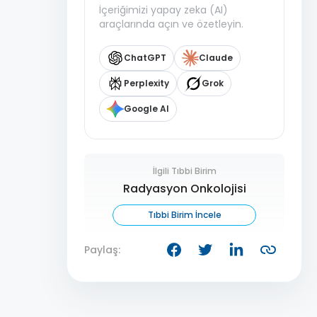
İçeriğimizi yapay zeka (AI)
araçlarında açın ve özetleyin.
ChatGPT
Claude
Perplexity
Grok
Google AI
İlgili Tıbbi Birim
Radyasyon Onkolojisi
Tıbbi Birim İncele
Paylaş: