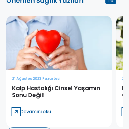
Önerilen Sağlık Yazıları
1
4
/
21 Ağustos 2023 Pazartesi
21 
Kalp Hastalığı Cinsel Yaşamın
Ka
Sonu Değil!
O
Devamını oku