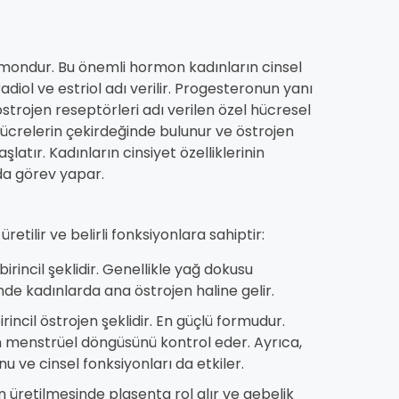
hormondur. Bu önemli hormon kadınların cinsel
stradiol ve estriol adı verilir. Progesteronun yanı
strojen reseptörleri adı verilen özel hücresel
hücrelerin çekirdeğinde bulunur ve östrojen
atır. Kadınların cinsiyet özelliklerinin
da görev yapar.
retilir ve belirli fonksiyonlara sahiptir:
incil şeklidir. Genellikle yağ dokusu
e kadınlarda ana östrojen haline gelir.
incil östrojen şeklidir. En güçlü formudur.
ın menstrüel döngüsünü kontrol eder. Ayrıca,
nu ve cinsel fonksiyonları da etkiler.
 üretilmesinde plasenta rol alır ve gebelik