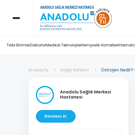
Tıbbi Birimler
Doktorlar
Medikal Teknolojiler
Hemşirelik Hizmetleri
Internati
Anasayfa
Sağlık Rehberi
Östrojen Nedir? 
Anadolu Sağlık Merkezi
Hastanesi
Randevu Al