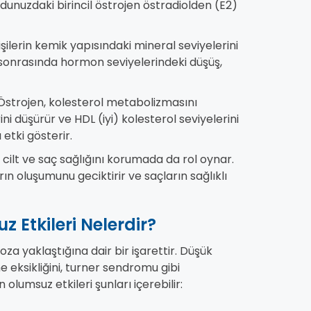
unuzdaki birincil östrojen östradiolden (E2)
ilerin kemik yapısındaki mineral seviyelerini
z sonrasında hormon seviyelerindeki düşüş,
Östrojen, kolesterol metabolizmasını
ni düşürür ve HDL (iyi) kolesterol seviyelerini
ı etki gösterir.
 cilt ve saç sağlığını korumada da rol oynar.
ların oluşumunu geciktirir ve saçların sağlıklı
 Etkileri Nelerdir?
a yaklaştığına dair bir işarettir. Düşük
eksikliğini, turner sendromu gibi
 olumsuz etkileri şunları içerebilir: