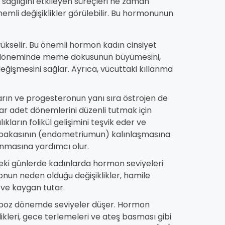
 sağlığını etkileyen süreçleri ne zaman
nemli değişiklikler görülebilir. Bu hormonunun
ükselir. Bu önemli hormon kadın cinsiyet
lik döneminde meme dokusunun büyümesini,
eğişmesini sağlar. Ayrıca, vücuttaki kıllanma
rın ve progesteronun yanı sıra östrojen de
r adet dönemlerini düzenli tutmak için
kların folikül gelişimini teşvik eder ve
tabakasının (endometriumun) kalınlaşmasına
nmasına yardımcı olur.
i günlerde kadınlarda hormon seviyeleri
onun neden olduğu değişiklikler, hamile
ik ve kaygan tutar.
z dönemde seviyeler düşer. Hormon
klikleri, gece terlemeleri ve ateş basması gibi