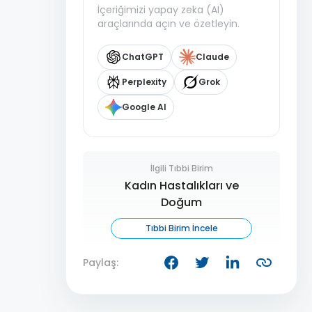
İçeriğimizi yapay zeka (AI)
araçlarında açın ve özetleyin.
ChatGPT
Claude
Perplexity
Grok
Google AI
İlgili Tıbbi Birim
Kadın Hastalıkları ve
Doğum
Tıbbi Birim İncele
Paylaş: