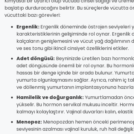
Kimyasal bir uyarıcı olup vücuda cinsel sağlığı ve üreme
başlatıp durduracağını belirtir. Bu süreçlerde vücutta ö
vücuttaki bazı görevleri:
Ergenlik:
Ergenlik döneminde östrojen seviyeleri y
karakteristiklerinin gelişiminde rol oynar. Ergen
kalçaların genişlemesini ve vücut yağ dağılımının d
ve ses tonu gibi ikincil cinsiyet özelliklerini etkiler.
Adet döngüsü:
Beyninizde üretilen bazı hormonla
adet döngüsünde önemli bir rol oynar. Bu hormonla
hassas bir denge içinde bir arada bulunur. Yumurtalı
yumurta olgunlaşmasını sağlar. Ayrıca, rahim iç 
ve döllenmiş yumurtanın implantasyonuna hazırla
Hamilelik ve doğurganlık:
Yumurtlamadan öncek
yükselir. Bu hormon servikal mukusu inceltir. Horm
kalmayı kolaylaştırır. Vajinal duvarları kalın, elast
Menopoz:
Menopozdan hemen önceki perimenopo
seviyesinin azalması vajinal kuruluk, ruh hali değişi