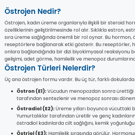
Östrojen Nedir?
Östrojen, kadın üreme organlarıyla ilişkili bir steroid 
özelliklerinin geliştirilmesinde rol alır. Sıklıkla estron, e
sıra üreme sağlığında önemli bir rol oynar. Bu hormon, ö
reseptörlere bağlanarak etki gösterir. Bu reseptörler, 
onlara bağlandığında bir dizi biyokimyasal reaksiyonu başl
gelişimi, adet görme, hamilelik ve menopoz durumların
Östrojen Türleri Nelerdir?
Üç ana östrojen formu vardır. Bu üç tür, farklı dokularda ü
Östron (E1):
Vücudun menopozdan sonra ürettiği bir
tarafından sentezlenir ve menopoz sonrası dönemd
Östradiol (E2):
Üreme yılları boyunca vücuttaki bir
Yumurtalıklar tarafından üretilir ve genç kadınlar
östradiol kadınlarda cilt sağlığını, kemik yoğunluğu
Östriol (E3):
Hamilelik sırasında görülür. Hormonun