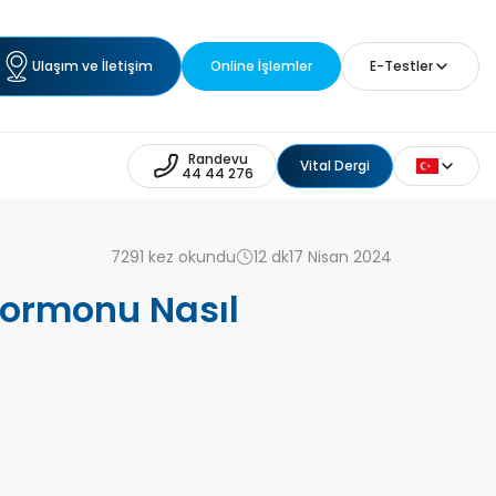
Ulaşım ve İletişim
Online İşlemler
E-Testler
Randevu
Vital Dergi
44 44 276
7291 kez okundu
12 dk
17 Nisan 2024
Hormonu Nasıl