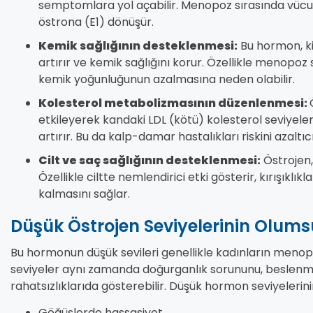
semptomlara yol açabilir. Menopoz sırasında vücud
östrona (E1) dönüşür.
Kemik sağlığının desteklenmesi:
Bu hormon, kiş
artırır ve kemik sağlığını korur. Özellikle menopo
kemik yoğunluğunun azalmasına neden olabilir.
Kolesterol metabolizmasının düzenlenmesi:
etkileyerek kandaki LDL (kötü) kolesterol seviyeleri
artırır. Bu da kalp-damar hastalıkları riskini azaltıc
Cilt ve saç sağlığının desteklenmesi:
Östrojen,
Özellikle ciltte nemlendirici etki gösterir, kırışıklık
kalmasını sağlar.
Düşük Östrojen Seviyelerinin Olumsuz
Bu hormonun düşük sevileri genellikle kadınların menopoz
seviyeler aynı zamanda doğurganlık sorununu, beslenme 
rahatsızlıklarıda gösterebilir. Düşük hormon seviyelerinin
Göğüslerde hassasiyet