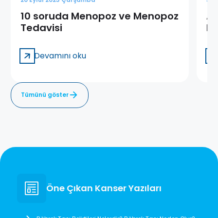
10 soruda Menopoz ve Menopoz
Ad
Tedavisi
D
Devamını oku
Tümünü göster
Öne Çıkan Kanser Yazıları