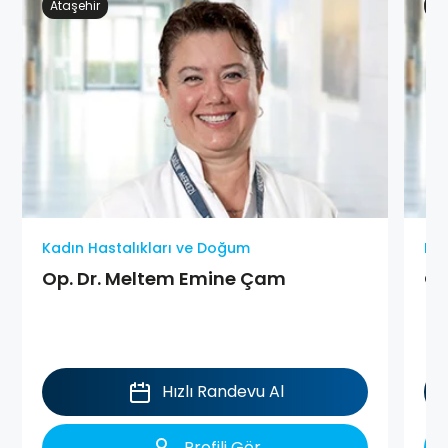
Ataşehir
Ge
Kadın Hastalıkları ve Doğum
Kad
Op. Dr. Meltem Emine Çam
Op
Hızlı Randevu Al
Profili Gör