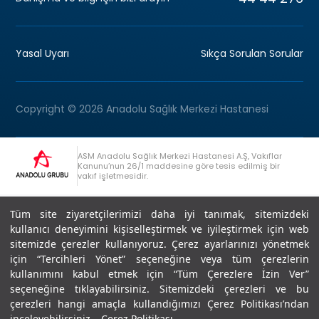
Yasal Uyarı
Sıkça Sorulan Sorular
Copyright © 2026 Anadolu Sağlık Merkezi Hastanesi
ASM Anadolu Sağlık Merkezi Hastanesi A.Ş, Vakıflar
Kanunu’nun 26/1 maddesine göre tesis edilmiş bir
vakıf işletmesidir.
+90 (262) 678 54 00
Anadolu Grubu Danışma Hattı
Tüm site ziyaretçilerimizi daha iyi tanımak, sitemizdeki
kullanıcı deneyimini kişiselleştirmek ve iyileştirmek için web
sitemizde çerezler kullanıyoruz. Çerez ayarlarınızı yönetmek
için “Tercihleri Yönet” seçeneğine veya tüm çerezlerin
kullanımını kabul etmek için “Tüm Çerezlere İzin Ver”
seçeneğine tıklayabilirsiniz. Sitemizdeki çerezleri ve bu
Son Güncellenme: 07.07.2026
çerezleri hangi amaçla kullandığımızı Çerez Politikası’ndan
Editör : Didem Akçay Göktepe | 44 44 276
inceleyebilirsiniz.
Çerez Politikası