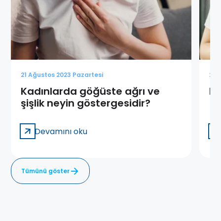
21 Ağustos 2023 Pazartesi
21 
Kadınlarda göğüste ağrı ve
Me
şişlik neyin göstergesidir?
Devamını oku
Tümünü göster