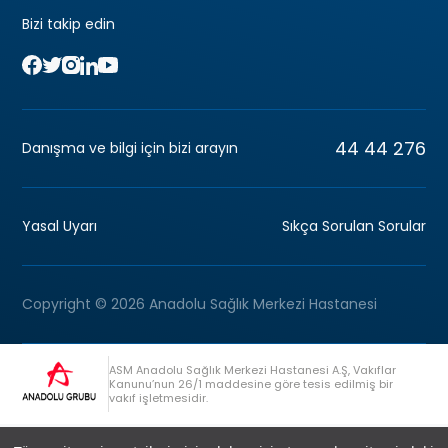
Bizi takip edin
44 44 276
Danışma ve bilgi için bizi arayın
Yasal Uyarı
Sıkça Sorulan Sorular
Copyright © 2026 Anadolu Sağlık Merkezi Hastanesi
ASM Anadolu Sağlık Merkezi Hastanesi A.Ş, Vakıflar
Kanunu’nun 26/1 maddesine göre tesis edilmiş bir
vakıf işletmesidir.
+90 (262) 678 54 00
Anadolu Grubu Danışma Hattı