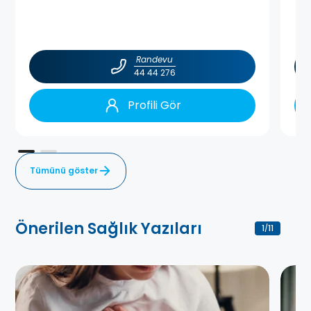
Randevu
44 44 276
Profili Gör
Tümünü göster
Önerilen Sağlık Yazıları
1
11
/