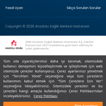
Yasal Uyarı
Sıkça Sorulan Sorular
Copyright © 2026 Anadolu Sağlık Merkezi Hastanesi
ASM Anadolu Sağlık Merkezi Hastanesi A.Ş, Vakıflar
Kanunu’nun 26/1 maddesine göre tesis edilmiş bir
vakıf işletmesidir.
+90 (262) 678 54 00
Anadolu Grubu Danışma Hattı
Tüm site ziyaretçilerimizi daha iyi tanımak, sitemizdeki
kullanıcı deneyimini kişiselleştirmek ve iyileştirmek için web
sitemizde çerezler kullanıyoruz. Çerez ayarlarınızı yönetmek
için “Tercihleri Yönet” seçeneğine veya tüm çerezlerin
kullanımını kabul etmek için “Tüm Çerezlere İzin Ver”
seçeneğine tıklayabilirsiniz. Sitemizdeki çerezleri ve bu
Son Güncellenme: 07.07.2026
çerezleri hangi amaçla kullandığımızı Çerez Politikası’ndan
Editör : Didem Akçay Göktepe | 44 44 276
inceleyebilirsiniz.
Çerez Politikası
Tüm Çerezlere