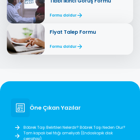
Tıbbi İkinci Görüş Formu
Formu doldur
Fiyat Talep Formu
Formu doldur
Öne Çıkan Yazılar
Böbrek Taşı Belirtileri Nelerdir? Böbrek Taşı Neden Olur?
Tam kapalı bel fıtığı ameliyatı (Endoskopik disk
cerrahisi)