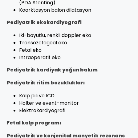
(PDA Stenting)
Koarktasyon balon dilatasyon
Pediyatrik ekokardiyografi
İki-boyutlu, renkli doppler eko
Transözofageal eko
Fetal eko
İntraoperatif eko
Pediyatrik kardiyak yoğun bakım
Pediyatrik ritim bozuklukları
Kalp pili ve ICD
Holter ve event-monitor
Elektrokardiyografi
Fetal kalp programı
Pediyatrik ve konjenital manyetik rezonans