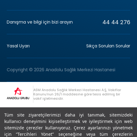
44 44 276
Danışma ve bilgi için bizi arayın
Yasal Uyarı
Sıkça Sorulan Sorular
Copyright © 2026 Anadolu Sağlık Merkezi Hastanesi
ASM Anadolu Sağlık Merkezi Hastanesi A.Ş, Vakıflar
Kanunu’nun 26/1 maddesine göre tesis edilmiş bir
vakıf işletmesidir.
+90 (262) 678 54 00
Anadolu Grubu Danışma Hattı
Tüm site ziyaretçilerimizi daha iyi tanımak, sitemizdeki
kullanıcı deneyimini kişiselleştirmek ve iyileştirmek için web
sitemizde çerezler kullanıyoruz. Çerez ayarlarınızı yönetmek
için “Tercihleri Yönet” seçeneğine veya tüm çerezlerin