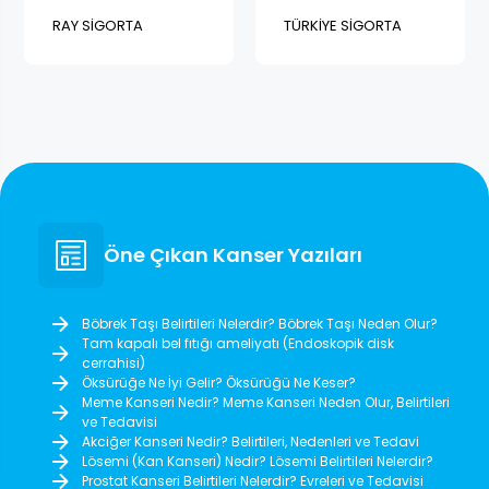
RAY SİGORTA
TÜRKİYE SİGORTA
Öne Çıkan Kanser Yazıları
Böbrek Taşı Belirtileri Nelerdir? Böbrek Taşı Neden Olur?
Tam kapalı bel fıtığı ameliyatı (Endoskopik disk
cerrahisi)
Öksürüğe Ne İyi Gelir? Öksürüğü Ne Keser?
Meme Kanseri Nedir? Meme Kanseri Neden Olur, Belirtileri
ve Tedavisi
Akciğer Kanseri Nedir? Belirtileri, Nedenleri ve Tedavi
Lösemi (Kan Kanseri) Nedir? Lösemi Belirtileri Nelerdir?
Prostat Kanseri Belirtileri Nelerdir? Evreleri ve Tedavisi