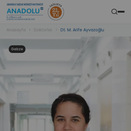
Anadolu Sağlık Merkezi Hastanesi
Aç
Mobil Uygulaması
Anasayfa
Doktorlar
Dt. M. Arife Ayvazoğlu
Gebze