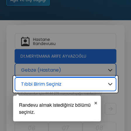
Hastane
Randevusu
Dt.MERYEMANA ARİFE AYVAZOĞLU
Gebze (Hastane)
Tıbbi Birim Seçiniz
* Acil durumlar için 44 44 276 numaralı çağrı merkezimizi
arayarak hızlıca destek alabilirsiniz.
×
Randevu Tarihi
Görüntüle
06
07
08