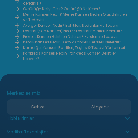
cerrahisi)
detaylı 
Öksürüğe Ne İyi Gelir? Öksürüğü Ne Keser?
yöntem 
Meme Kanseri Nedir? Meme Kanseri Neden Olur, Belirtileri
ve Tedavisi
görünüm 
Akciğer Kanseri Nedir? Belirtileri, Nedenleri ve Tedavi
işlevsel
Lösemi (Kan Kanseri) Nedir? Lösemi Belirtileri Nelerdir?
Prostat Kanseri Belirtileri Nelerdir? Evreleri ve Tedavisi
Kemik Kanseri Nedir? Kemik Kanseri Belirtileri Nelerdir?
Karaciğer Kanseri: Belirtileri, Teşhis & Tedavi Yöntemleri
Pankreas Kanseri Nedir? Pankreas Kanseri Belirtileri
Nelerdir?
Merkezlerimiz
Gebze
Ataşehir
Tıbbi Birimler
Medikal Teknolojiler