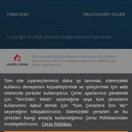
Yasal Uyarı
Sıkça Sorulan Sorular
Copyright © 2026 Anadolu Sağlık Merkezi Hastanesi
ASM Anadolu Sağlık Merkezi Hastanesi A.Ş, Vakıflar
Kanunu’nun 26/1 maddesine göre tesis edilmiş bir
vakıf işletmesidir.
+90 (262) 678 54 00
Anadolu Grubu Danışma Hattı
Tüm site ziyaretçilerimizi daha iyi tanımak, sitemizdeki
kullanıcı deneyimini kişiselleştirmek ve iyileştirmek için web
sitemizde çerezler kullanıyoruz. Çerez ayarlarınızı yönetmek
için “Tercihleri Yönet” seçeneğine veya tüm çerezlerin
kullanımını kabul etmek için “Tüm Çerezlere İzin Ver”
seçeneğine tıklayabilirsiniz. Sitemizdeki çerezleri ve bu
Son Güncellenme: 07.07.2026
çerezleri hangi amaçla kullandığımızı Çerez Politikası’ndan
Editör : Didem Akçay Göktepe | 44 44 276
inceleyebilirsiniz.
Çerez Politikası