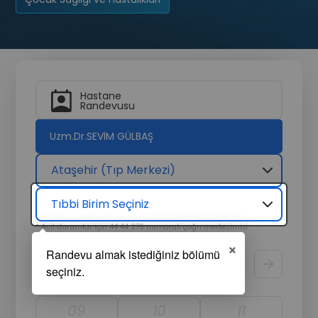
Hastane
Randevusu
Uzm.Dr.SEVİM GÜLBAŞ
Ataşehir (Tıp Merkezi)
Tıbbi Birim Seçiniz
* Acil durumlar için 44 44 276 numaralı çağrı merkezimizi
arayarak hızlıca destek alabilirsiniz.
×
Randevu Tarihi
Görüntüle
09
10
11