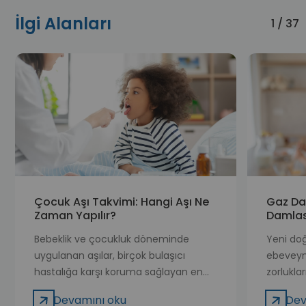
İlgi Alanları
1 / 37
Çocuk Aşı Takvimi: Hangi Aşı Ne
Gaz Da
Zaman Yapılır?
Damlas
Bebeklik ve çocukluk döneminde
Yeni do
uygulanan aşılar, birçok bulaşıcı
ebeveynl
hastalığa karşı koruma sağlayan en
zorlukla
etkili sağlık uygulamaları arasında yer
sindirim 
Devamını oku
Dev
alır. Doğumdan itibaren bağışıklık
Bebekle