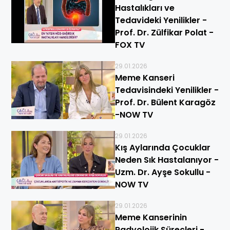
Hastalıkları ve
Tedavideki Yenilikler -
Prof. Dr. Zülfikar Polat -
FOX TV
29.01.2026
Meme Kanseri
Tedavisindeki Yenilikler -
Prof. Dr. Bülent Karagöz
-NOW TV
29.01.2026
Kış Aylarında Çocuklar
Neden Sık Hastalanıyor -
Uzm. Dr. Ayşe Sokullu -
NOW TV
29.01.2026
Meme Kanserinin
Radyolojik Süreçleri -