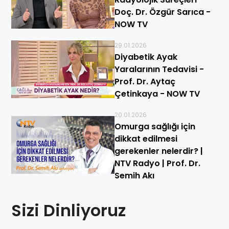
Doç. Dr. Özgür Sarıca -
NOW TV
29.01.2026
Diyabetik Ayak
Yaralarının Tedavisi -
Prof. Dr. Aytaç
Çetinkaya - NOW TV
20.01.2026
Omurga sağlığı için
dikkat edilmesi
gerekenler nelerdir? |
NTV Radyo | Prof. Dr.
Semih Akı
Sizi Dinliyoruz