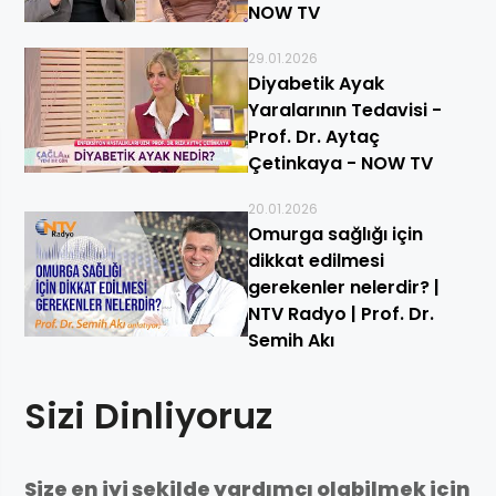
NOW TV
29.01.2026
Diyabetik Ayak
Yaralarının Tedavisi -
Prof. Dr. Aytaç
Çetinkaya - NOW TV
20.01.2026
Omurga sağlığı için
dikkat edilmesi
gerekenler nelerdir? |
NTV Radyo | Prof. Dr.
Semih Akı
Sizi Dinliyoruz
Size en iyi şekilde yardımcı olabilmek için