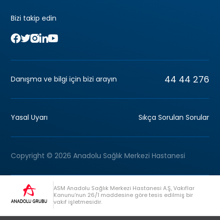
Bizi takip edin
44 44 276
Danışma ve bilgi için bizi arayın
Yasal Uyarı
Sıkça Sorulan Sorular
Copyright © 2026 Anadolu Sağlık Merkezi Hastanesi
ASM Anadolu Sağlık Merkezi Hastanesi A.Ş, Vakıflar
Kanunu’nun 26/1 maddesine göre tesis edilmiş bir
vakıf işletmesidir.