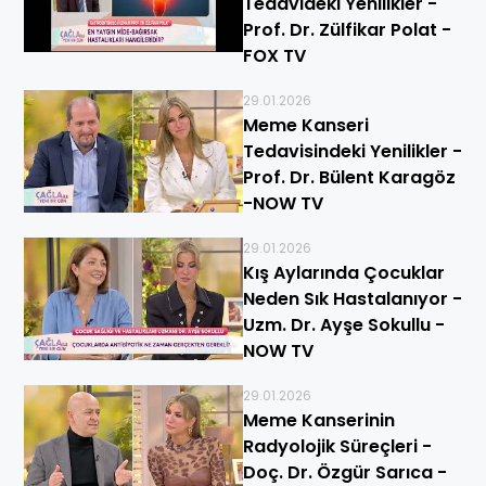
Tedavideki Yenilikler -
Prof. Dr. Zülfikar Polat -
FOX TV
29.01.2026
Meme Kanseri
Tedavisindeki Yenilikler -
Prof. Dr. Bülent Karagöz
-NOW TV
29.01.2026
Kış Aylarında Çocuklar
Neden Sık Hastalanıyor -
Uzm. Dr. Ayşe Sokullu -
NOW TV
29.01.2026
Meme Kanserinin
Radyolojik Süreçleri -
Doç. Dr. Özgür Sarıca -