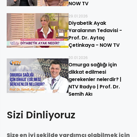
NOW TV
29.01.2026
Diyabetik Ayak
Yaralarının Tedavisi -
Prof. Dr. Aytaç
Çetinkaya - NOW TV
20.01.2026
Omurga sağlığı için
dikkat edilmesi
gerekenler nelerdir? |
NTV Radyo | Prof. Dr.
Semih Akı
Sizi Dinliyoruz
Size en iyi şekilde yardımcı olabilmek için