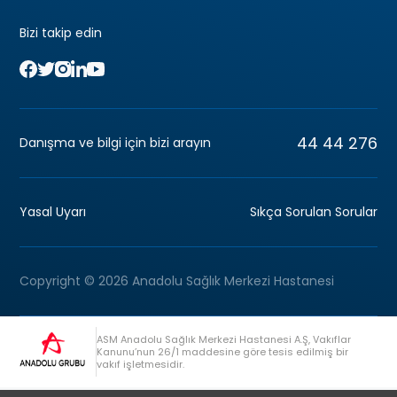
Bizi takip edin
44 44 276
Danışma ve bilgi için bizi arayın
Yasal Uyarı
Sıkça Sorulan Sorular
Copyright © 2026 Anadolu Sağlık Merkezi Hastanesi
ASM Anadolu Sağlık Merkezi Hastanesi A.Ş, Vakıflar
Kanunu’nun 26/1 maddesine göre tesis edilmiş bir
vakıf işletmesidir.