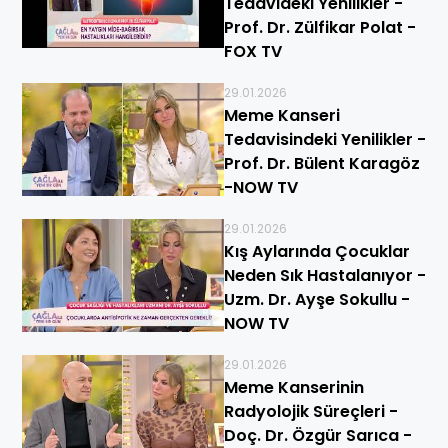
Tedavideki Yenilikler -
Prof. Dr. Zülfikar Polat -
FOX TV
29.01.2026
Meme Kanseri
Tedavisindeki Yenilikler -
Prof. Dr. Bülent Karagöz
-NOW TV
29.01.2026
Kış Aylarında Çocuklar
Neden Sık Hastalanıyor -
Uzm. Dr. Ayşe Sokullu -
NOW TV
29.01.2026
Meme Kanserinin
Radyolojik Süreçleri -
Doç. Dr. Özgür Sarıca -