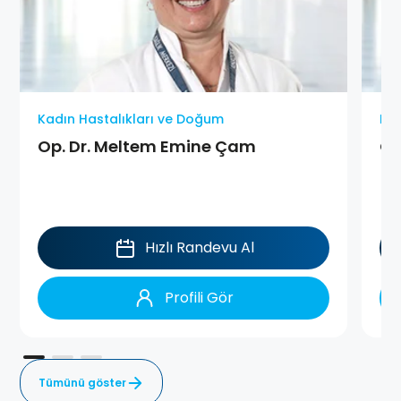
Kadın Hastalıkları ve Doğum
Kad
Op. Dr. Meltem Emine Çam
Op
Hızlı Randevu Al
Profili Gör
Tümünü göster