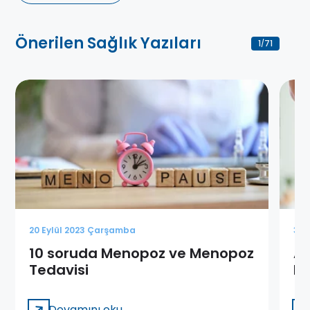
Önerilen Sağlık Yazıları
1
71
/
20 Eylül 2023 Çarşamba
3 K
10 soruda Menopoz ve Menopoz
Ad
Tedavisi
D
Devamını oku