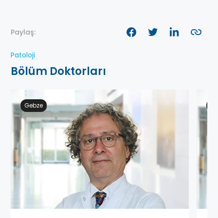
Paylaş:
Patoloji
Bölüm Doktorları
Gebze
Ge