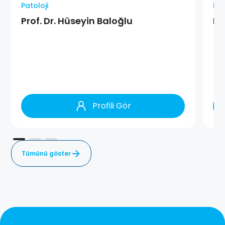
Patoloji
Pat
Prof. Dr. Hüseyin Baloğlu
Pr
Profili Gör
Tümünü göster