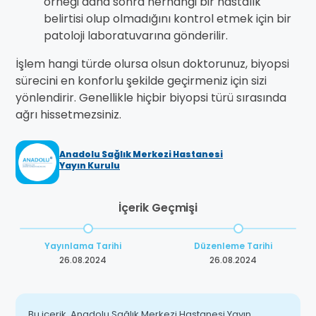
örneği daha sonra herhangi bir hastalık
belirtisi olup olmadığını kontrol etmek için bir
patoloji laboratuvarına gönderilir.
İşlem hangi türde olursa olsun doktorunuz, biyopsi
sürecini en konforlu şekilde geçirmeniz için sizi
yönlendirir. Genellikle hiçbir biyopsi türü sırasında
ağrı hissetmezsiniz.
Anadolu Sağlık Merkezi Hastanesi
Yayın Kurulu
İçerik Geçmişi
Yayınlama Tarihi
Düzenleme Tarihi
26.08.2024
26.08.2024
Bu içerik, Anadolu Sağlık Merkezi Hastanesi Yayın