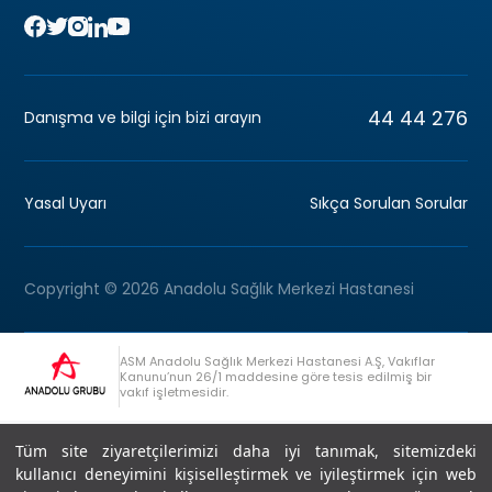
44 44 276
Danışma ve bilgi için bizi arayın
Yasal Uyarı
Sıkça Sorulan Sorular
Copyright © 2026 Anadolu Sağlık Merkezi Hastanesi
ASM Anadolu Sağlık Merkezi Hastanesi A.Ş, Vakıflar
Kanunu’nun 26/1 maddesine göre tesis edilmiş bir
vakıf işletmesidir.
+90 (262) 678 54 00
Anadolu Grubu Danışma Hattı
Tüm site ziyaretçilerimizi daha iyi tanımak, sitemizdeki
kullanıcı deneyimini kişiselleştirmek ve iyileştirmek için web