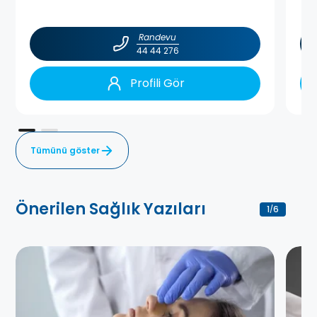
Randevu
44 44 276
Profili Gör
Tümünü göster
Önerilen Sağlık Yazıları
1
6
/