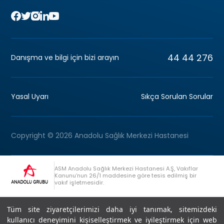
44 44 276
Danışma ve bilgi için bizi arayın
Yasal Uyarı
Sıkça Sorulan Sorular
Copyright © 2026 Anadolu Sağlık Merkezi Hastanesi
ASM Anadolu Sağlık Merkezi Hastanesi A.Ş, Vakıflar
Kanunu’nun 26/1 maddesine göre tesis edilmiş bir
vakıf işletmesidir.
+90 (262) 678 54 00
Anadolu Grubu Danışma Hattı
Tüm site ziyaretçilerimizi daha iyi tanımak, sitemizdeki
kullanıcı deneyimini kişiselleştirmek ve iyileştirmek için web