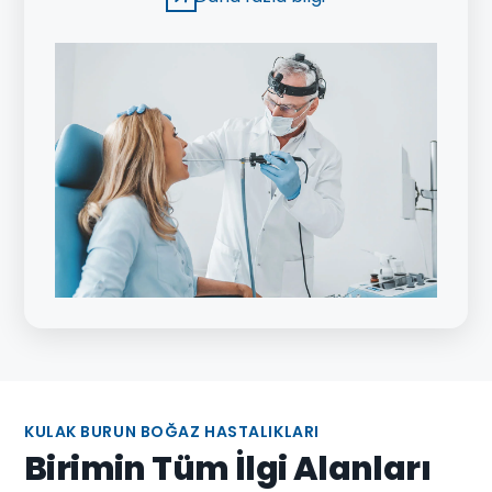
işlemdir. Yöntemle öncelikle kanal içindeki
patolojinin tanısı konuyor, ardından aynı seansta
veya bir sonraki seansta tedavi için endoskopik
işlem uygulanıyor.
KULAK BURUN BOĞAZ HASTALIKLARI
Birimin Tüm İlgi Alanları