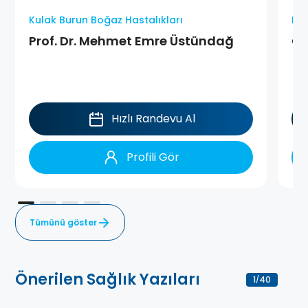
Kulak Burun Boğaz Hastalıkları
Kul
Prof. Dr. Mehmet Emre Üstündağ
Op
Hızlı Randevu Al
Profili Gör
Tümünü göster
Önerilen Sağlık Yazıları
1
40
/