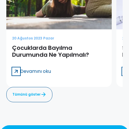
20 Ağustos 2023 Pazar
20 
Çocuklarda Bayılma
Se
Durumunda Ne Yapılmalı?
Pa
Devamını oku
Tümünü göster