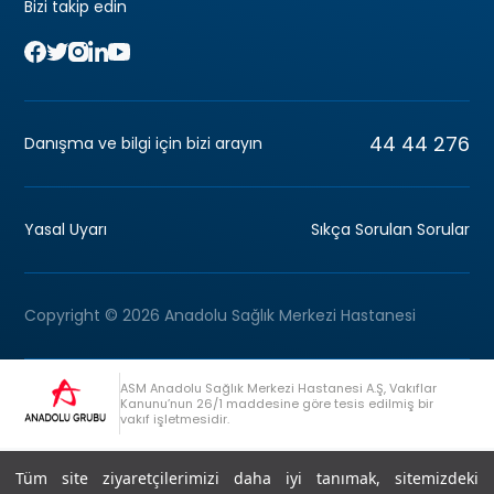
Bizi takip edin
44 44 276
Danışma ve bilgi için bizi arayın
Yasal Uyarı
Sıkça Sorulan Sorular
Copyright © 2026 Anadolu Sağlık Merkezi Hastanesi
ASM Anadolu Sağlık Merkezi Hastanesi A.Ş, Vakıflar
Kanunu’nun 26/1 maddesine göre tesis edilmiş bir
vakıf işletmesidir.
+90 (262) 678 54 00
Anadolu Grubu Danışma Hattı
Tüm site ziyaretçilerimizi daha iyi tanımak, sitemizdeki