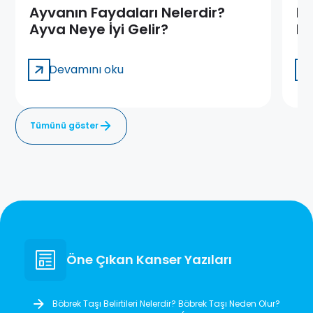
Ayvanın Faydaları Nelerdir?
Hi
Ayva Neye İyi Gelir?
Fa
Al
Devamını oku
Tümünü göster
Öne Çıkan Kanser Yazıları
Böbrek Taşı Belirtileri Nelerdir? Böbrek Taşı Neden Olur?