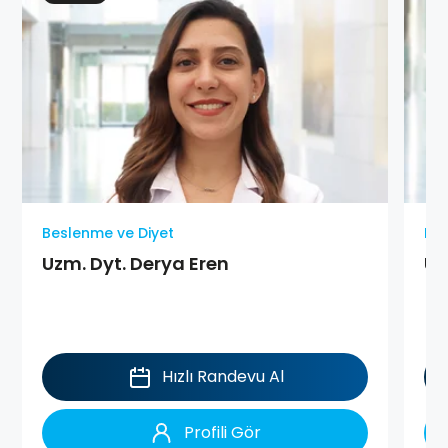
Beslenme ve Diyet
Bes
Uzm. Dyt. Derya Eren
Uz
Hızlı Randevu Al
Profili Gör