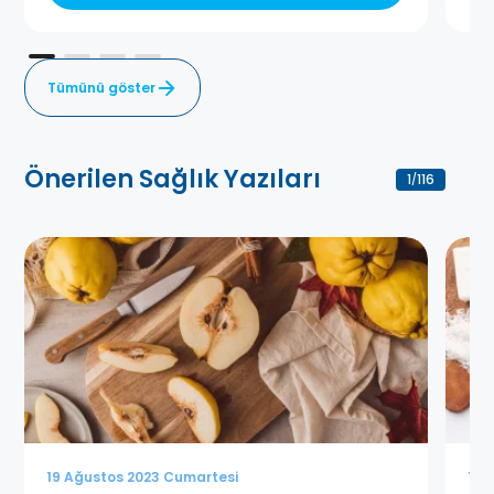
Tümünü göster
Önerilen Sağlık Yazıları
1
116
/
19 Ağustos 2023 Cumartesi
19 