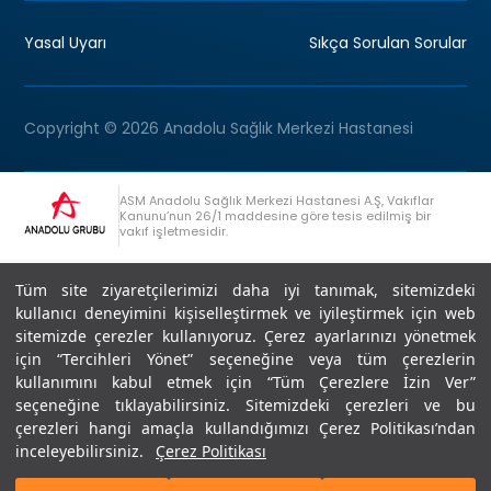
Yasal Uyarı
Sıkça Sorulan Sorular
Copyright © 2026 Anadolu Sağlık Merkezi Hastanesi
ASM Anadolu Sağlık Merkezi Hastanesi A.Ş, Vakıflar
Kanunu’nun 26/1 maddesine göre tesis edilmiş bir
vakıf işletmesidir.
+90 (262) 678 54 00
Anadolu Grubu Danışma Hattı
Tüm site ziyaretçilerimizi daha iyi tanımak, sitemizdeki
kullanıcı deneyimini kişiselleştirmek ve iyileştirmek için web
sitemizde çerezler kullanıyoruz. Çerez ayarlarınızı yönetmek
için “Tercihleri Yönet” seçeneğine veya tüm çerezlerin
kullanımını kabul etmek için “Tüm Çerezlere İzin Ver”
seçeneğine tıklayabilirsiniz. Sitemizdeki çerezleri ve bu
Son Güncellenme: 07.07.2026
çerezleri hangi amaçla kullandığımızı Çerez Politikası’ndan
Editör : Didem Akçay Göktepe | 44 44 276
inceleyebilirsiniz.
Çerez Politikası