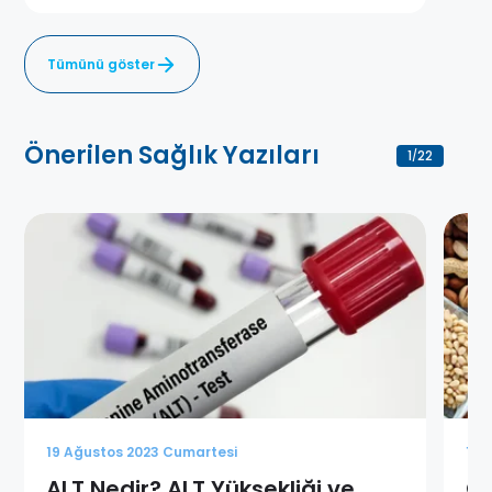
Tümünü göster
Önerilen Sağlık Yazıları
1
22
/
19 Ağustos 2023 Cumartesi
19 
ALT Nedir? ALT Yüksekliği ve
Çi