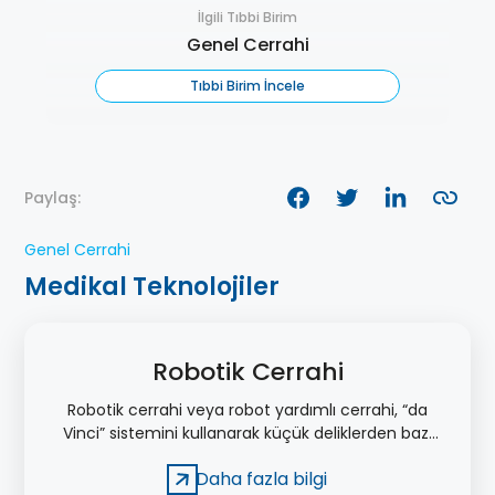
İlgili Tıbbi Birim
Genel Cerrahi
Tıbbi Birim İncele
Paylaş:
Genel Cerrahi
Medikal Teknolojiler
Robotik Cerrahi
Robotik cerrahi veya robot yardımlı cerrahi, “da
Vinci” sistemini kullanarak küçük deliklerden bazı
ameliyatların gerçekleştirilmesi şeklinde
Daha fazla bilgi
tanımlanır.