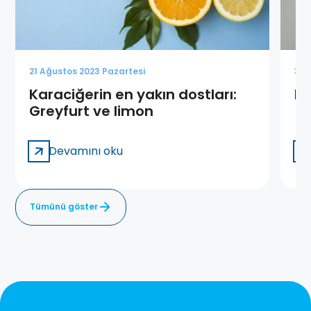
21 Ağustos 2023 Pazartesi
3 K
Karaciğerin en yakın dostları:
Pa
Greyfurt ve limon
Devamını oku
Tümünü göster