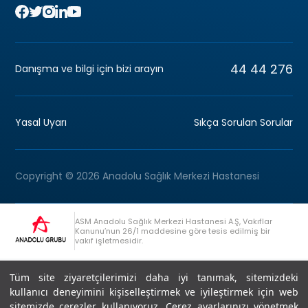
44 44 276
Danışma ve bilgi için bizi arayın
Yasal Uyarı
Sıkça Sorulan Sorular
Copyright © 2026 Anadolu Sağlık Merkezi Hastanesi
ASM Anadolu Sağlık Merkezi Hastanesi A.Ş, Vakıflar
Kanunu’nun 26/1 maddesine göre tesis edilmiş bir
vakıf işletmesidir.
+90 (262) 678 54 00
Anadolu Grubu Danışma Hattı
Tüm site ziyaretçilerimizi daha iyi tanımak, sitemizdeki
kullanıcı deneyimini kişiselleştirmek ve iyileştirmek için web
sitemizde çerezler kullanıyoruz. Çerez ayarlarınızı yönetmek