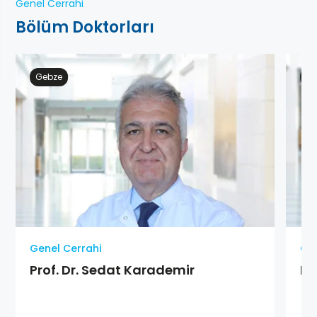
Genel Cerrahi
Bölüm Doktorları
Gebze
Ge
Genel Cerrahi
Gen
Prof. Dr. Sedat Karademir
Pr