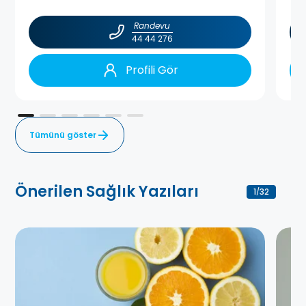
Randevu
44 44 276
Profili Gör
Tümünü göster
Önerilen Sağlık Yazıları
1
32
/