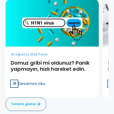
20 Ağustos 2023 Pazar
20 
Domuz gribi mi oldunuz? Panik
Do
yapmayın, hızlı hareket edin.
Be
Sa
Devamını oku
Tümünü göster