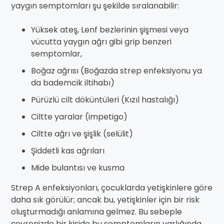
yaygın semptomları şu şekilde sıralanabilir:
Yüksek ateş, Lenf bezlerinin şişmesi veya
vücutta yaygın ağrı gibi grip benzeri
semptomlar,
Boğaz ağrısı (Boğazda strep enfeksiyonu ya
da bademcik iltihabı)
Pürüzlü cilt döküntüleri (Kızıl hastalığı)
Ciltte yaralar (impetigo)
Ciltte ağrı ve şişlik (selülit)
Şiddetli kas ağrıları
Mide bulantısı ve kusma
Strep A enfeksiyonları, çocuklarda yetişkinlere göre
daha sık görülür; ancak bu, yetişkinler için bir risk
oluşturmadığı anlamına gelmez. Bu sebeple
çevrenizde bir kişide bu semptomların varlığında