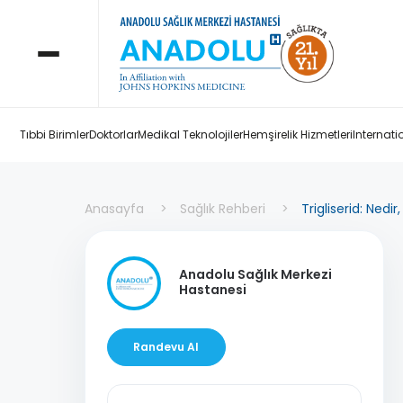
Tıbbi Birimler
Doktorlar
Medikal Teknolojiler
Hemşirelik Hizmetleri
Internati
Anasayfa
Sağlık Rehberi
Trigliserid: Nedi
Anadolu Sağlık Merkezi
Hastanesi
Randevu Al