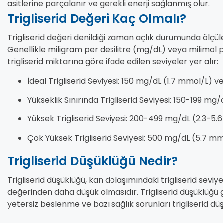
asitlerine parçalanır ve gerekli enerji sağlanmış olur.
Trigliserid Değeri Kaç Olmalı?
Trigliserid değeri denildiği zaman açlık durumunda ölçülen 
Genellikle miligram per desilitre (mg/dL) veya milimol p
trigliserid miktarına göre ifade edilen seviyeler yer alır:
İdeal Trigliserid Seviyesi: 150 mg/dL (1.7 mmol/L) 
Yükseklik Sınırında Trigliserid Seviyesi: 150-199 mg
Yüksek Trigliserid Seviyesi: 200-499 mg/dL (2.3-5.
Çok Yüksek Trigliserid Seviyesi: 500 mg/dL (5.7 m
Trigliserid Düşüklüğü Nedir?
Trigliserid düşüklüğü, kan dolaşımındaki trigliserid sevi
değerinden daha düşük olmasıdır. Trigliserid düşüklüğü g
yetersiz beslenme ve bazı sağlık sorunları trigliserid dü