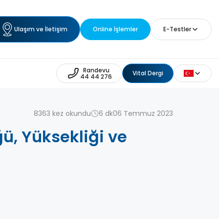
Ulaşım ve İletişim
Online İşlemler
E-Testler
Randevu
Vital Dergi
44 44 276
8363 kez okundu
6 dk
06 Temmuz 2023
ğü, Yüksekliği ve