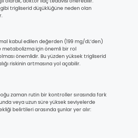
ı olarak, doktor ilaç tedavisi önerebilir.
ibi trigliserid düşüklüğüne neden olan
r.
 normal kabul edilen değerden (199 mg/dL’den)
e metabolizma için önemli bir rol
 olması önemlidir. Bu yüzden yüksek trigliserid
lığı riskinin artmasına yol açabilir.
n çoğu zaman rutin bir kontroller sırasında fark
duğunda veya uzun süre yüksek seviyelerde
kliği belirtileri arasında şunlar yer alır: