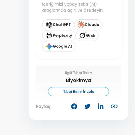
İçeriğimizi yapay zeka (AI)
araçlarında açın ve özetleyin.
ChatGPT
Claude
Perplexity
Grok
Google AI
İlgili Tıbbi Birim
Biyokimya
Tıbbi Birim İncele
Paylaş: