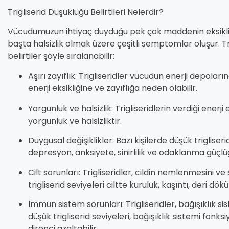
Trigliserid Düşüklüğü Belirtileri Nelerdir?
Vücudumuzun ihtiyaç duyduğu pek çok maddenin eksikliği
başta halsizlik olmak üzere çeşitli semptomlar oluşur. T
belirtiler şöyle sıralanabilir:
Aşırı zayıflık: Trigliseridler vücudun enerji depoların
enerji eksikliğine ve zayıflığa neden olabilir.
Yorgunluk ve halsizlik: Trigliseridlerin verdiği enerji
yorgunluk ve halsizliktir.
Duygusal değişiklikler: Bazı kişilerde düşük trigliser
depresyon, anksiyete, sinirlilik ve odaklanma güçlü
Cilt sorunları: Trigliseridler, cildin nemlenmesini v
trigliserid seviyeleri ciltte kuruluk, kaşıntı, deri dö
İmmün sistem sorunları: Trigliseridler, bağışıklık s
düşük trigliserid seviyeleri, bağışıklık sistemi fonk
direnci azaltabilir.