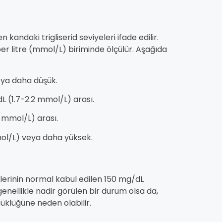
kandaki trigliserid seviyeleri ifade edilir.
er litre (mmol/L) biriminde ölçülür. Aşağıda
veya daha düşük.
/dL (1.7-2.2 mmol/L) arası.
6 mmol/L) arası.
mol/L) veya daha yüksek.
yelerinin normal kabul edilen 150 mg/dL
enellikle nadir görülen bir durum olsa da,
şüklüğüne neden olabilir.