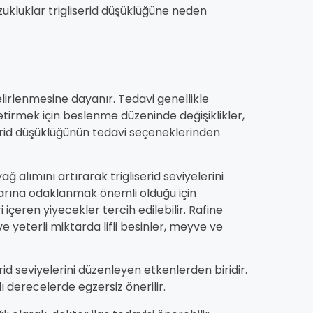
zukluklar trigliserid düşüklüğüne neden
elirlenmesine dayanır. Tedavi genellikle
getirmek için beslenme düzeninde değişiklikler,
liserid düşüklüğünün tedavi seçeneklerinden
 alımını artırarak trigliserid seviyelerini
klarına odaklanmak önemli olduğu için
 içeren yiyecekler tercih edilebilir. Rafine
 yeterli miktarda lifli besinler, meyve ve
id seviyelerini düzenleyen etkenlerden biridir.
ı derecelerde egzersiz önerilir.