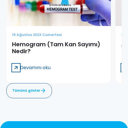
19 Ağustos 2023 Cumartesi
28 
Hemogram (Tam Kan Sayımı)
Af
Nedir?
Devamını oku
Tümünü göster