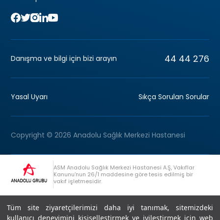
44 44 276
Danışma ve bilgi için bizi arayın
Yasal Uyarı
Sıkça Sorulan Sorular
Copyright © 2026 Anadolu Sağlık Merkezi Hastanesi
ASM Anadolu Sağlık Merkezi Hastanesi A.Ş, Vakıflar
Kanunu’nun 26/1 maddesine göre tesis edilmiş bir
vakıf işletmesidir.
+90 (262) 678 54 00
Anadolu Grubu Danışma Hattı
Tüm site ziyaretçilerimizi daha iyi tanımak, sitemizdeki
kullanıcı deneyimini kişiselleştirmek ve iyileştirmek için web