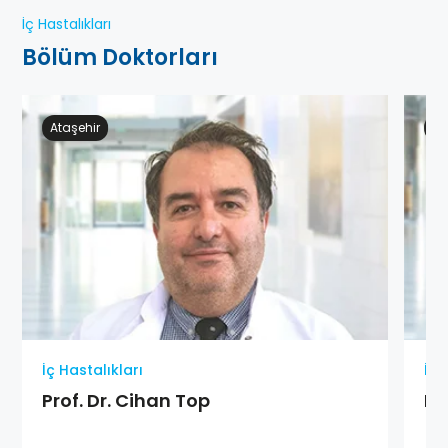
İç Hastalıkları
Bölüm Doktorları
Ataşehir
Ge
İç Hastalıkları
İç 
Prof. Dr. Cihan Top
Do