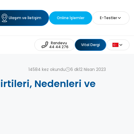
Ulaşım ve İletişim
Online İşlemler
E-Testler
Randevu
Vital Dergi
44 44 276
14584 kez okundu
6 dk
12 Nisan 2023
tileri, Nedenleri ve