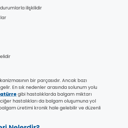
urumlarla ilişkilidir
nlar
lidir
anizmasının bir parçasıdır. Ancak bazı
gelir. En sık nedenler arasında solunum yolu
zatürre
gibi hastalıklarda balgam miktarı
k akciğer hastalıkları da balgam oluşumuna yol
balgam üretimi kronik hale gelebilir ve düzenli
ri Nelerdir?