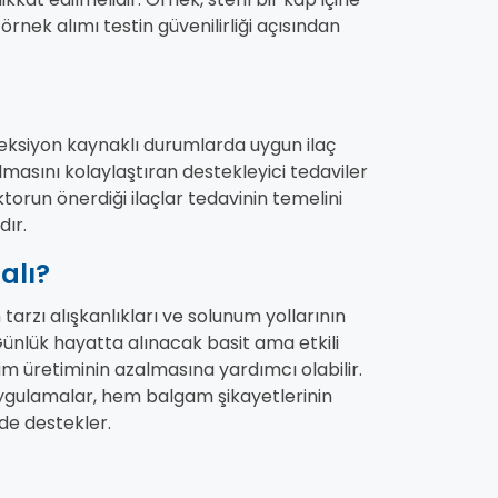
rnek alımı testin güvenilirliği açısından
feksiyon kaynaklı durumlarda uygun ilaç
lmasını kolaylaştıran destekleyici tedaviler
oktorun önerdiği ilaçlar tedavinin temelini
dır.
alı?
rzı alışkanlıkları ve solunum yollarının
. Günlük hayatta alınacak basit ama etkili
am üretiminin azalmasına yardımcı olabilir.
u uygulamalar, hem balgam şikayetlerinin
de destekler.