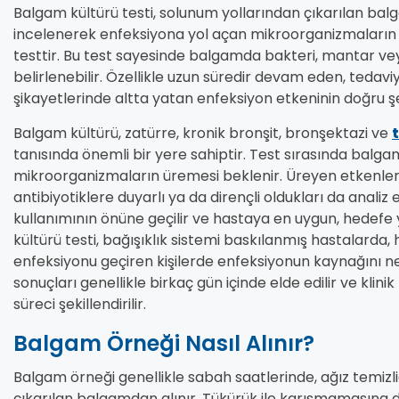
Balgam kültürü testi, solunum yollarından çıkarılan ba
incelenerek enfeksiyona yol açan mikroorganizmaların t
testtir. Bu test sayesinde balgamda bakteri, mantar vey
belirlenebilir. Özellikle uzun süredir devam eden, ted
şikayetlerinde altta yatan enfeksiyon etkeninin doğru 
Balgam kültürü, zatürre, kronik bronşit, bronşektazi ve
tanısında önemli bir yere sahiptir. Test sırasında balga
mikroorganizmaların üremesi beklenir. Üreyen etkenleri
antibiyotiklere duyarlı ya da dirençli oldukları da analiz 
kullanımının önüne geçilir ve hastaya en uygun, hedefe 
kültürü testi, bağışıklık sistemi baskılanmış hastalarda
enfeksiyonu geçiren kişilerde enfeksiyonun kaynağını n
sonuçları genellikle birkaç gün içinde elde edilir ve klini
süreci şekillendirilir.
Balgam Örneği Nasıl Alınır?
Balgam örneği genellikle sabah saatlerinde, ağız temizli
çıkarılan balgamdan alınır. Tükürük ile karışmamasına dik