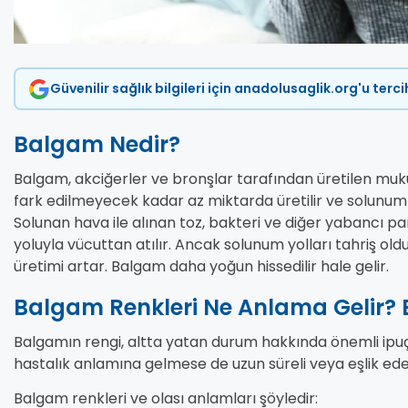
Güvenilir sağlık bilgileri için anadolusaglik.org'u terc
Balgam Nedir?
Balgam, akciğerler ve bronşlar tarafından üretilen muku
fark edilmeyecek kadar az miktarda üretilir ve solunum
Solunan hava ile alınan toz, bakteri ve diğer yabancı p
yoluyla vücuttan atılır. Ancak solunum yolları tahriş o
üretimi artar. Balgam daha yoğun hissedilir hale gelir.
Balgam Renkleri Ne Anlama Gelir? B
Balgamın rengi, altta yatan durum hakkında önemli ipuçl
hastalık anlamına gelmese de uzun süreli veya eşlik eden
Balgam renkleri ve olası anlamları şöyledir: