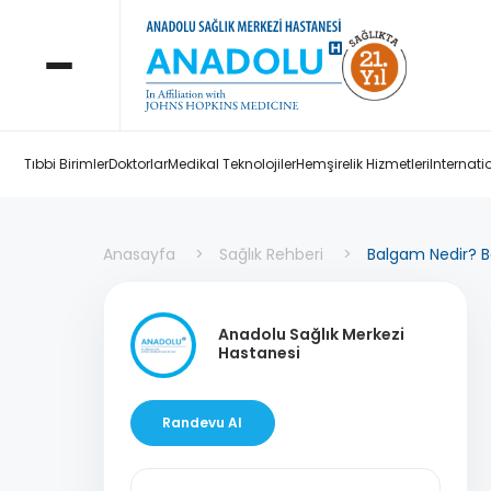
Tıbbi Birimler
Doktorlar
Medikal Teknolojiler
Hemşirelik Hizmetleri
Internati
Anasayfa
Sağlık Rehberi
Balgam Nedir? Ba
Anadolu Sağlık Merkezi
Hastanesi
Randevu Al