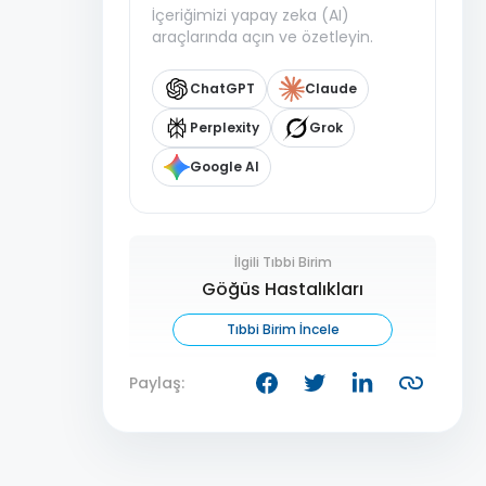
İçeriğimizi yapay zeka (AI)
araçlarında açın ve özetleyin.
ChatGPT
Claude
Perplexity
Grok
Google AI
İlgili Tıbbi Birim
Göğüs Hastalıkları
Tıbbi Birim İncele
Paylaş: