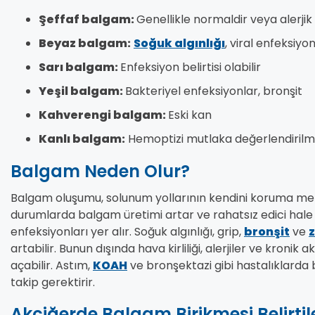
Şeffaf balgam:
Genellikle normaldir veya alerjik d
Beyaz balgam:
Soğuk algınlığı
, viral enfeksiyo
Sarı balgam:
Enfeksiyon belirtisi olabilir
Yeşil balgam:
Bakteriyel enfeksiyonlar, bronşit
Kahverengi balgam:
Eski kan
Kanlı balgam:
Hemoptizi mutlaka değerlendirilme
Balgam Neden Olur?
Balgam oluşumu, solunum yollarının kendini koruma mek
durumlarda balgam üretimi artar ve rahatsız edici hale 
enfeksiyonları yer alır. Soğuk algınlığı, grip,
bronşit
ve
artabilir. Bunun dışında hava kirliliği, alerjiler ve kroni
açabilir. Astım,
KOAH
ve bronşektazi gibi hastalıklarda 
takip gerektirir.
Akciğerde Balgam Birikmesi Belirtile