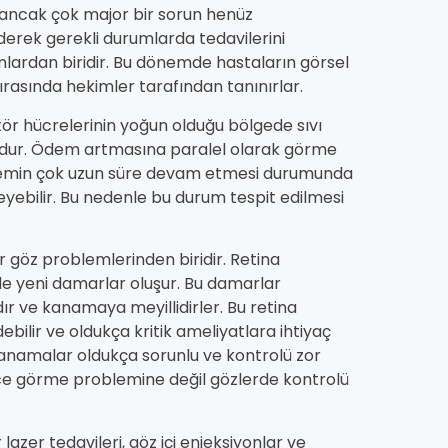
 ancak çok major bir sorun henüz
derek gerekli durumlarda tedavilerini
ardan biridir. Bu dönemde hastaların görsel
sırasında hekimler tarafından tanınırlar.
r hücrelerinin yoğun olduğu bölgede sıvı
mdur. Ödem artmasına paralel olarak görme
demin çok uzun süre devam etmesi durumunda
yebilir. Bu nedenle bu durum tespit edilmesi
ır göz problemlerinden biridir. Retina
de yeni damarlar oluşur. Bu damarlar
ndır ve kanamaya meyillidirler. Bu retina
ilir ve oldukça kritik ameliyatlara ihtiyaç
kanamalar oldukça sorunlu ve kontrolü zor
ece görme problemine değil gözlerde kontrolü
 lazer tedavileri, göz içi enjeksiyonlar ve