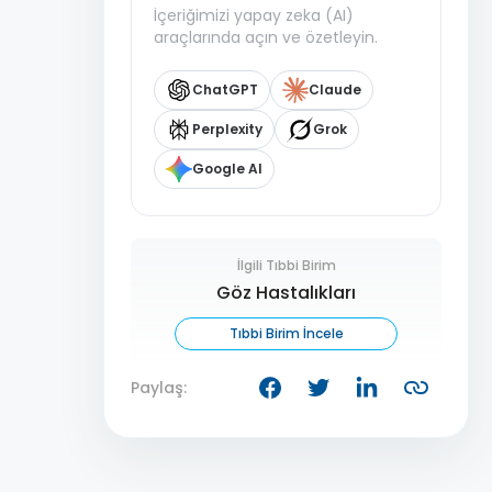
İçeriğimizi yapay zeka (AI)
araçlarında açın ve özetleyin.
ChatGPT
Claude
Perplexity
Grok
Google AI
İlgili Tıbbi Birim
Göz Hastalıkları
Tıbbi Birim İncele
Paylaş: