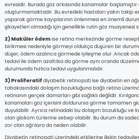
evresidir. Burada göz arkasında kanamalar başlamıştır
oluşturmamaktadır. Bu evredeki hastaları yakın takip e
yaparak görme kayıplarının önlenmesi en önemli duruml
şikayetleri olmadığı için genellikle rutin göz muayenesi 
2) Maküler ödem
ise retina merkezinde görme reseptö
birikmesi nedeniyle görmeyi oldukça düşüren bir duru
düşer, ödem azalınca görmede iyileşme olur. Ancak ö
tedavi ile ödem azaltılsa da görme aynı oranda düzelme
durumunda hızlıca tedavi uygulanmalıdır.
3) Proliferatif
diyabetik retinopati ise diyabetin en ağ
tabakasındaki dolaşım bozukluğuna bağlı retina üzerin
retinanın gerçek damarları gibi sağlıklı değildir. Kırılga
kanamaları göz içerisini doldurursa görme tamamen gideb
duyulabilir. Ayrıca retinadaki bu dolaşım bozukluğu ve 
olan glokom türlerine sebep olabilir. Bu durum da sad
zor olan ağrılara da neden olabilir.
Diyabetin retinopati üzerindeki etkilerine ilişkin tedaviler