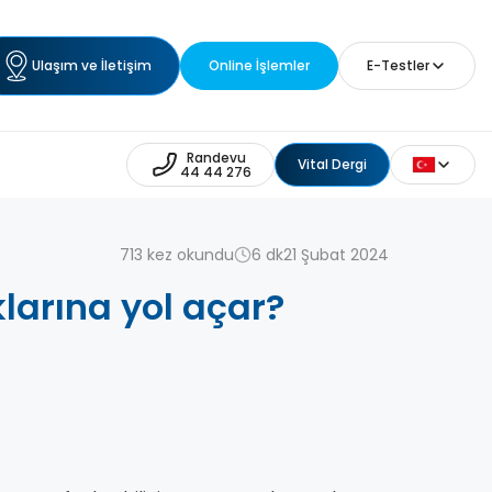
Ulaşım ve İletişim
Online İşlemler
E-Testler
Randevu
Vital Dergi
44 44 276
713 kez okundu
6 dk
21 Şubat 2024
larına yol açar?