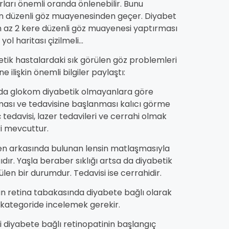
ları önemli oranda önlenebilir. Bunu
ın düzenli göz muayenesinden geçer. Diyabet
en az 2 kere düzenli göz muayenesi yaptırması
l haritası çizilmeli...
etik hastalardaki sık görülen göz problemleri
 ilişkin önemli bilgiler paylaştı:
larda glokom diyabetik olmayanlara göre
nması ve tedavisine başlanması kalıcı görme
tedavisi, lazer tedavileri ve cerrahi olmak
i mevcuttur.
men arkasında bulunan lensin matlaşmasıyla
ır. Yaşla beraber sıklığı artsa da diyabetik
en bir durumdur. Tedavisi ise cerrahidir.
n retina tabakasında diyabete bağlı olarak
3 kategoride incelemek gerekir.
 diyabete bağlı retinopatinin başlangıç