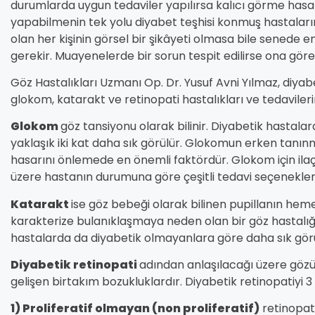
durumlarda uygun tedaviler yapılırsa kalıcı görme hasar
yapabilmenin tek yolu diyabet teşhisi konmuş hastalar
olan her kişinin görsel bir şikâyeti olmasa bile senede 
gerekir. Muayenelerde bir sorun tespit edilirse ona göre yo
Göz Hastalıkları Uzmanı Op. Dr. Yusuf Avni Yılmaz, diyab
glokom, katarakt ve retinopati hastalıkları ve tedavilerine
Glokom
göz tansiyonu olarak bilinir. Diyabetik hasta
yaklaşık iki kat daha sık görülür. Glokomun erken tanı
hasarını önlemede en önemli faktördür. Glokom için ilaç 
üzere hastanın durumuna göre çeşitli tedavi seçenekler
Katarakt
ise göz bebeği olarak bilinen pupillanın he
karakterize bulanıklaşmaya neden olan bir göz hastalığıd
hastalarda da diyabetik olmayanlara göre daha sık görül
Diyabetik retinopati
adından anlaşılacağı üzere gözü
gelişen birtakım bozukluklardır. Diyabetik retinopatiyi 
1) Proliferatif olmayan (non proliferatif)
retinopati