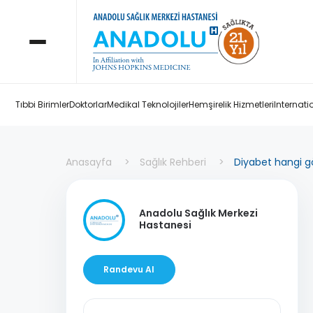
Tıbbi Birimler
Doktorlar
Medikal Teknolojiler
Hemşirelik Hizmetleri
Internati
Anasayfa
Sağlık Rehberi
Diyabet hangi gö
Anadolu Sağlık Merkezi
Hastanesi
Randevu Al