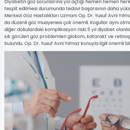
Diyabetin göz sorunlarına yol açtığı hemen hemen herke
tespit edilmesi durumunda tedavi başarısının daha yük
Merkezi Göz Hastalıkları Uzmanı Op. Dr. Yusuf Avni Yılma
da düzenli göz muayenesi çok önemli. Koşullar aynı olmak
diğer dokulardaki komplikasyon riski 5 yıl diyabet olan
sık görülen göz problemleri glokom, katarakt ve retinop
bulundu. Op. Dr. Yusuf Avni Yılmaz konuyla ilgili önemli bilg