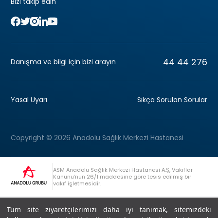
Bizi takip edin
44 44 276
Danışma ve bilgi için bizi arayın
Yasal Uyarı
Sıkça Sorulan Sorular
Copyright © 2026 Anadolu Sağlık Merkezi Hastanesi
ASM Anadolu Sağlık Merkezi Hastanesi A.Ş, Vakıflar
Kanunu’nun 26/1 maddesine göre tesis edilmiş bir
vakıf işletmesidir.
+90 (262) 678 54 00
Anadolu Grubu Danışma Hattı
Tüm site ziyaretçilerimizi daha iyi tanımak, sitemizdeki