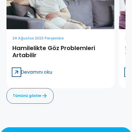
24 Ağustos 2023 Perşembe
24 
Hamilelikte Göz Problemleri
Sa
Artabilir
13
Devamını oku
Tümünü göster