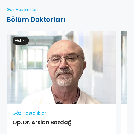
Göz Hastalıkları
Bölüm Doktorları
Gebze
At
Göz Hastalıkları
Göz
Op. Dr. Arslan Bozdağ
Op