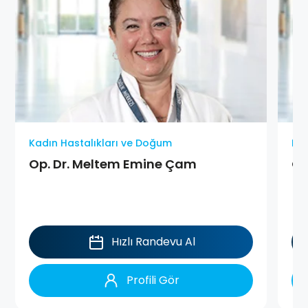
Kadın Hastalıkları ve Doğum
Kad
Op. Dr. Meltem Emine Çam
Op
Hızlı Randevu Al
Profili Gör