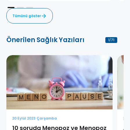
Tümünü göster
Önerilen Sağlık Yazıları
1
71
/
20 Eylül 2023 Çarşamba
3 K
10 soruda Menopoz ve Menopoz
Ad