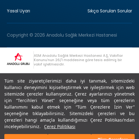
Yasal Uyarı
Sıkça Sorulan Sorular
Copyright © 2026 Anadolu Sağlık Merkezi Hastanesi
ASM Anadolu Sağlık Merkezi Hastanesi A.Ş, Vakıflar
Kanunu’nun 26/1 maddesine göre tesis edilmiş bir
vakıf işletmesidir.
+90 (262) 678 54 00
Anadolu Grubu Danışma Hattı
Tüm site ziyaretçilerimizi daha iyi tanımak, sitemizdeki
kullanıcı deneyimini kişiselleştirmek ve iyileştirmek için web
sitemizde çerezler kullanıyoruz. Çerez ayarlarınızı yönetmek
için “Tercihleri Yönet” seçeneğine veya tüm çerezlerin
kullanımını kabul etmek için “Tüm Çerezlere İzin Ver”
seçeneğine tıklayabilirsiniz. Sitemizdeki çerezleri ve bu
Son Güncellenme: 07.07.2026
çerezleri hangi amaçla kullandığımızı Çerez Politikası’ndan
Editör : Didem Akçay Göktepe | 44 44 276
inceleyebilirsiniz.
Çerez Politikası