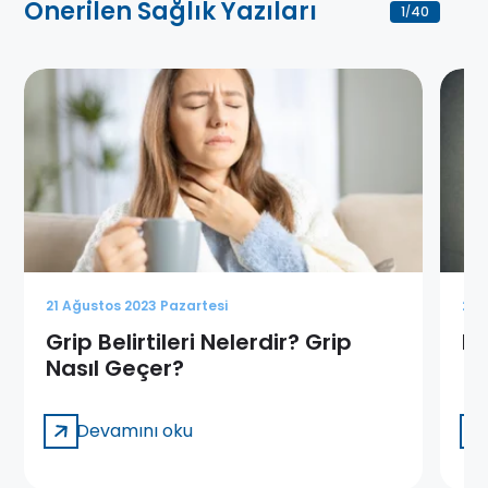
Önerilen Sağlık Yazıları
1
40
/
21 Ağustos 2023 Pazartesi
21 
Grip Belirtileri Nelerdir? Grip
De
Nasıl Geçer?
Devamını oku