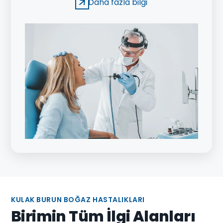
Daha fazla bilgi
tedavisinin yapıldığı endoskopik girişimsel bir
işlemdir. Yöntemle öncelikle kanal içindeki
patolojinin tanısı konuyor, ardından aynı seansta
veya bir sonraki seansta tedavi için endoskopik
işlem uygulanıyor.
KULAK BURUN BOĞAZ HASTALIKLARI
Birimin Tüm İlgi Alanları