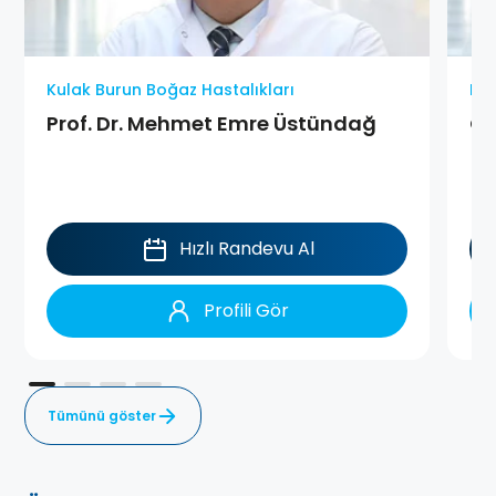
Kulak Burun Boğaz Hastalıkları
Kul
Prof. Dr. Mehmet Emre Üstündağ
Op
Hızlı Randevu Al
Profili Gör
Tümünü göster