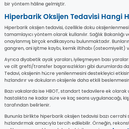
bir yöntem hâline gelmiştir.
Hiperbarik Oksijen Tedavisi Hangi H
Hiperbarik oksijen tedavisi, özellikle doku oksijenlenmesi
tamamlayıcı yöntem olarak kullanılır. Sağlık Bakanlığı ve
onaylanmış birçok endikasyonu bulunmaktadır. Bunların
gangren, ani işitme kaybı, kemik iltihabı (osteomiyelit) 
Ayrıca diyabetik ayak yaraları, iyileşmeyen bası yaralar
ve cilt grefti/transfer başarısızlıkları gibi durumlarda d
Tedavi, oksijenin hücre yenilenmesini destekleyici etkis
hızlandırır ve dokuların oksijenle daha etkili beslenmesin
Bazı vakalarda ise HBOT, standart tedavilere ek olarak uy
hastalıkta ne kadar süre ve kaç seans uygulanacağı, ki
tarafından belirlenir.
Bununla birlikte hiperbarik oksijen tedavisi bazı cerrahi
hızlandırmak amacıyla tercih edilebilir. Örneğin, rekon