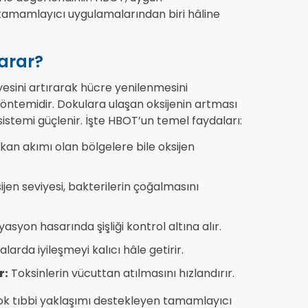
tamamlayıcı uygulamalarından biri hâline
Yarar?
yesini artırarak hücre yenilenmesini
yöntemidir. Dokulara ulaşan oksijenin artması
sistemi güçlenir. İşte HBOT’un temel faydaları:
kan akımı olan bölgelere bile oksijen
ijen seviyesi, bakterilerin çoğalmasını
syon hasarında şişliği kontrol altına alır.
alarda iyileşmeyi kalıcı hâle getirir.
r:
Toksinlerin vücuttan atılmasını hızlandırır.
rçok tıbbi yaklaşımı destekleyen tamamlayıcı