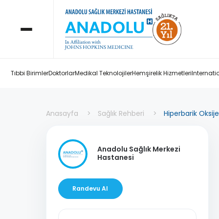
Tıbbi Birimler
Doktorlar
Medikal Teknolojiler
Hemşirelik Hizmetleri
Internati
Anasayfa
Sağlık Rehberi
Hiperbarik Oksij
Anadolu Sağlık Merkezi
Hastanesi
Randevu Al