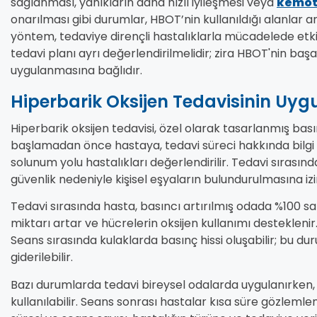
sağlanması, yanıkların daha hızlı iyileşmesi veya
kemot
onarılması gibi durumlar, HBOT’nin kullanıldığı alanlar a
yöntem, tedaviye dirençli hastalıklarla mücadelede etkil
tedavi planı ayrı değerlendirilmelidir; zira HBOT'nin ba
uygulanmasına bağlıdır.
Hiperbarik Oksijen Tedavisinin Uyg
Hiperbarik oksijen tedavisi, özel olarak tasarlanmış bası
başlamadan önce hastaya, tedavi süreci hakkında bilgi v
solunum yolu hastalıkları değerlendirilir. Tedavi sırasında
güvenlik nedeniyle kişisel eşyaların bulundurulmasına izi
Tedavi sırasında hasta, basıncı artırılmış odada %100 saf
miktarı artar ve hücrelerin oksijen kullanımı desteklenir.
Seans sırasında kulaklarda basınç hissi oluşabilir; bu 
giderilebilir.
Bazı durumlarda tedavi bireysel odalarda uygulanırken,
kullanılabilir. Seans sonrası hastalar kısa süre gözlemle