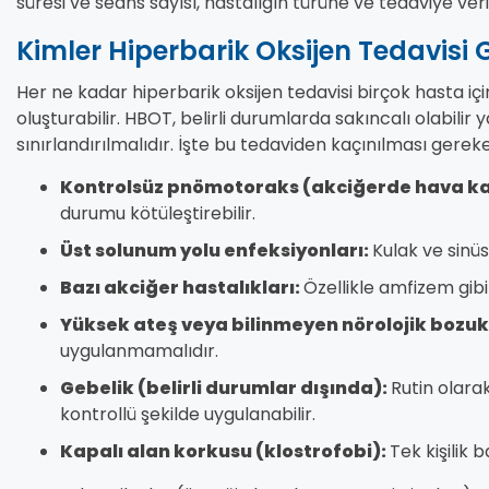
süresi ve seans sayısı, hastalığın türüne ve tedaviye verile
Kimler Hiperbarik Oksijen Tedavisi
Her ne kadar hiperbarik oksijen tedavisi birçok hasta için
oluşturabilir. HBOT, belirli durumlarda sakıncalı olabili
sınırlandırılmalıdır. İşte bu tedaviden kaçınılması gerek
Kontrolsüz pnömotoraks (akciğerde hava ka
durumu kötüleştirebilir.
Üst solunum yolu enfeksiyonları:
Kulak ve sinüs
Bazı akciğer hastalıkları:
Özellikle amfizem gibi
Yüksek ateş veya bilinmeyen nörolojik bozuk
uygulanmamalıdır.
Gebelik (belirli durumlar dışında):
Rutin olara
kontrollü şekilde uygulanabilir.
Kapalı alan korkusu (klostrofobi):
Tek kişilik 