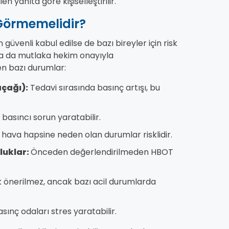
n yanıta göre kişiselleştirilir.
 Görmemelidir?
 güvenli kabul edilse de bazı bireyler için risk
r ya da mutlaka hekim onayıyla
en bazı durumlar:
çağı):
Tedavi sırasında basınç artışı, bu
 basıncı sorun yaratabilir.
 hava hapsine neden olan durumlar risklidir.
luklar:
Önceden değerlendirilmeden HBOT
k önerilmez, ancak bazı acil durumlarda
basınç odaları stres yaratabilir.