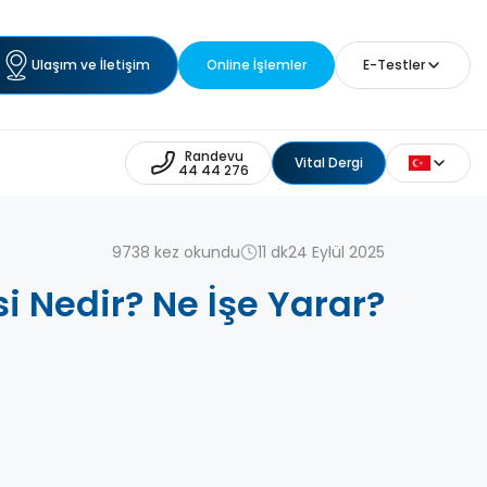
Ulaşım ve İletişim
Online İşlemler
E-Testler
Randevu
Vital Dergi
44 44 276
9738 kez okundu
11 dk
24 Eylül 2025
i Nedir? Ne İşe Yarar?