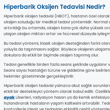
Hiperbarik Oksijen Tedavisi Nedir?
Hiperbarik oksijen tedavisi (HBOT), hastanın özel olarak
oksijen soluduğu bir medikal tedavi yöntemidir. Normal a
artırıldığı bu ortamda, oksijen kana çok daha yüksek or
ulaşan oksijen miktarı artar ve hücresel düzeyde iyileşme
Bu tedavi yöntemi, klasik oksijen desteğinden farklı olar
yoluyla da taşınmasını sağlar. Böylece oksijenin ulaşam
dokulara da etkili bir biçimde oksijen taşınmış olur.
Tedavi genellikle birden fazla seans şeklinde uygulanır v
Seans sayısı hastalığın türüne ve şiddetine göre belirl
hekimler gözetiminde gerçekleştirilir.
Hiperbarik oksijen tedavisi yalnızca akut sağlık sorunla
etkili bir destekleyici yöntem olarak kabul edilir. Özelli
ayak
ülserleri, radyasyon hasarı ya da kemik enfeksiyo
hızlandırarak hastaların yaşam kalitesini artırabilir. Te
kontrollerle izlenir ve tedavinin etkinliği çeşitli yönteml