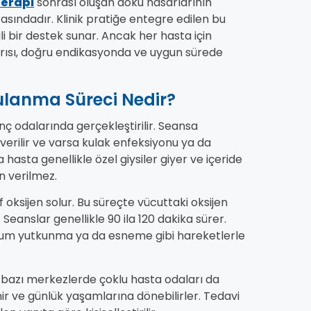
erapi
sonrası oluşan doku hasarlarının
rasındadır. Klinik pratiğe entegre edilen bu
i bir destek sunar. Ancak her hasta için
şarısı, doğru endikasyonda ve uygun sürede
ulanma Süreci Nedir?
nç odalarında gerçekleştirilir. Seansa
erilir ve varsa kulak enfeksiyonu ya da
 hasta genellikle özel giysiler giyer ve içeride
n verilmez.
 oksijen solur. Bu süreçte vücuttaki oksijen
 Seanslar genellikle 90 ila 120 dakika sürer.
durum yutkunma ya da esneme gibi hareketlerle
 bazı merkezlerde çoklu hasta odaları da
nir ve günlük yaşamlarına dönebilirler. Tedavi