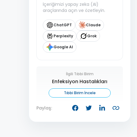
İçeriğimizi yapay zeka (AI)
araçlarında açın ve özetleyin.
ChatGPT
Claude
Perplexity
Grok
Google AI
İlgili Tıbbi Birim
Enfeksiyon Hastalıkları
Tıbbi Birim İncele
Paylaş: