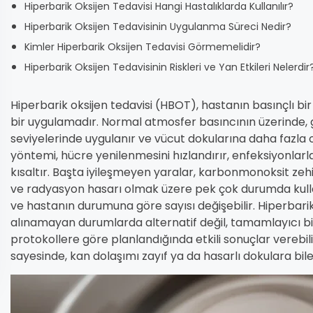
Hiperbarik Oksijen Tedavisi Hangi Hastalıklarda Kullanılır?
Hiperbarik Oksijen Tedavisinin Uygulanma Süreci Nedir?
Kimler Hiperbarik Oksijen Tedavisi Görmemelidir?
Hiperbarik Oksijen Tedavisinin Riskleri ve Yan Etkileri Nelerdir
Hiperbarik oksijen tedavisi (HBOT), hastanın basınçlı bi
bir uygulamadır. Normal atmosfer basıncının üzerinde, g
seviyelerinde uygulanır ve vücut dokularına daha fazla o
yöntemi, hücre yenilenmesini hızlandırır, enfeksiyonlarl
kısaltır. Başta iyileşmeyen yaralar, karbonmonoksit zeh
ve radyasyon hasarı olmak üzere pek çok durumda kullan
ve hastanın durumuna göre sayısı değişebilir. Hiperbarik
alınamayan durumlarda alternatif değil, tamamlayıcı bir
protokollere göre planlandığında etkili sonuçlar verebili
sayesinde, kan dolaşımı zayıf ya da hasarlı dokulara bile ye