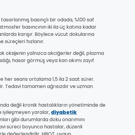
 tasarlanmış basınçlı bir odada, %100 saf
tmosfer basıncının iki ila üç katına kadar
anlarda karışır. Böylece vücut dokularına
 süreçleri hızlanır.
ak oksijenin yalnızca akciğerler değil, plazma
adığı, hasar görmüş veya kan akımı zayıf
e her seans ortalama 1,5 ila 2 saat sürer.
enir. Tedavi tamamen ağrısızdır ve uzman
rında değil kronik hastalıkların yönetiminde de
kle iyileşmeyen yaralar,
diyabetik
nları gibi durumlarda doku onarımını
davi süreci boyunca hastalar, düzenli
erle değerlendirilir. HBOT, uygun