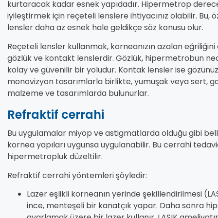
kurtaracak kadar esnek yapıdadır. Hipermetrop derecen
iyileştirmek için reçeteli lenslere ihtiyacınız olabilir. Bu, 
lensler daha az esnek hale geldikçe söz konusu olur.
Reçeteli lensler kullanmak, korneanızın azalan eğriliğini 
gözlük ve kontakt lenslerdir. Gözlük, hipermetrobun n
kolay ve güvenilir bir yoludur. Kontak lensler ise gözünüz
monovizyon tasarımlarla birlikte, yumuşak veya sert, gaz
malzeme ve tasarımlarda bulunurlar.
Refraktif cerrahi
Bu uygulamalar miyop ve astigmatlarda olduğu gibi bel
kornea yapıları uygunsa uygulanabilir. Bu cerrahi tedavid
hipermetropluk düzeltilir.
Refraktif cerrahi yöntemleri şöyledir:
Lazer eşlikli korneanın yerinde şekillendirilmesi (
ince, menteşeli bir kanatçık yapar. Daha sonra hi
ayarlamak üzere bir lazer kullanır. LASIK ameliyatın