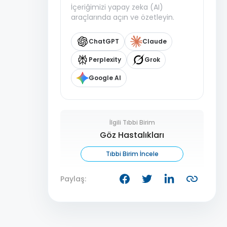
İçeriğimizi yapay zeka (AI)
araçlarında açın ve özetleyin.
ChatGPT
Claude
Perplexity
Grok
Google AI
İlgili Tıbbi Birim
Göz Hastalıkları
Tıbbi Birim İncele
Paylaş: