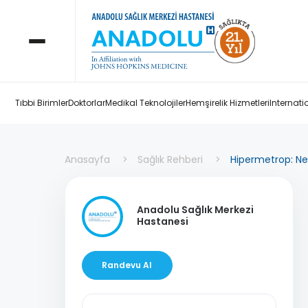
Tıbbi Birimler
Doktorlar
Medikal Teknolojiler
Hemşirelik Hizmetleri
Internati
Anasayfa
Sağlık Rehberi
Hipermetrop: Nedi
Anadolu Sağlık Merkezi
Hastanesi
Randevu Al