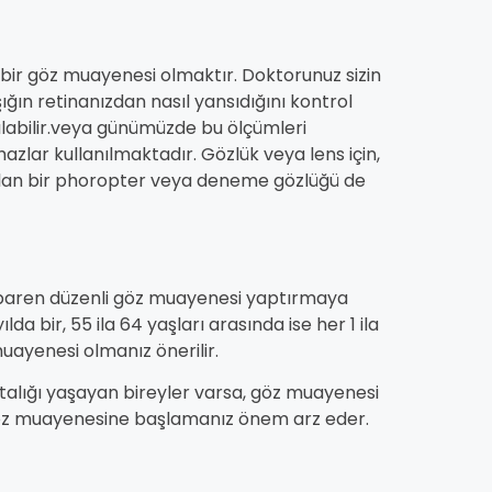
bir göz muayenesi olmaktır. Doktorunuz sizin
ığın retinanızdan nasıl yansıdığını kontrol
nılabilir.veya günümüzde bu ölçümleri
zlar kullanılmaktadır. Gözlük veya lens için,
ı olan bir phoropter veya deneme gözlüğü de
ibaren düzenli göz muayenesi yaptırmaya
lda bir, 55 ila 64 yaşları arasında ise her 1 ila
 muayenesi olmanız önerilir.
talığı yaşayan bireyler varsa, göz muayenesi
göz muayenesine başlamanız önem arz eder.