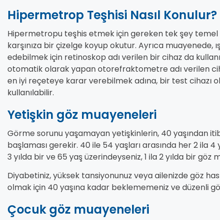
Hipermetrop Teşhisi Nasıl Konulur?
Hipermetropu teşhis etmek için gereken tek şey temel 
karşınıza bir çizelge koyup okutur. Ayrıca muayenede, ış
edebilmek için retinoskop adı verilen bir cihaz da kulla
otomatik olarak yapan otorefraktometre adı verilen ciha
en iyi reçeteye karar verebilmek adına, bir test cihaz
kullanılabilir.
Yetişkin göz muayeneleri
Görme sorunu yaşamayan yetişkinlerin, 40 yaşından it
başlaması gerekir. 40 ile 54 yaşları arasında her 2 ila 4 yı
3 yılda bir ve 65 yaş üzerindeyseniz, 1 ila 2 yılda bir göz
Diyabetiniz, yüksek tansiyonunuz veya ailenizde göz has
olmak için 40 yaşına kadar beklememeniz ve düzenli 
Çocuk göz muayeneleri