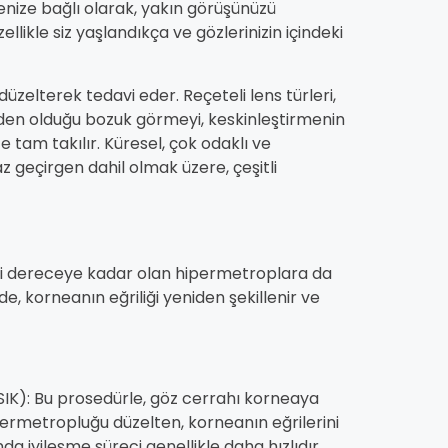
ize bağlı olarak, yakın görüşünüzü
özellikle siz yaşlandıkça ve gözlerinizin içindeki
düzelterek tedavi eder. Reçeteli lens türleri,
eden olduğu bozuk görmeyi, keskinleştirmenin
e tam takılır. Küresel, çok odaklı ve
 geçirgen dahil olmak üzere, çeşitli
li dereceye kadar olan hipermetroplara da
e, korneanın eğriliği yeniden şekillenir ve
LASIK): Bu prosedürle, göz cerrahı korneaya
permetropluğu düzelten, korneanın eğrilerini
da iyileşme süreci genellikle daha hızlıdır.