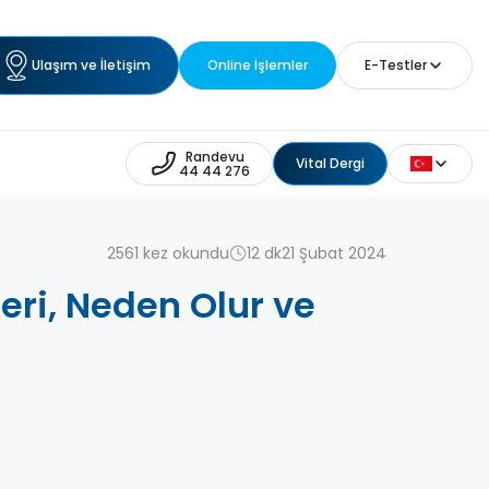
Ulaşım ve İletişim
Online İşlemler
E-Testler
Randevu
Vital Dergi
44 44 276
2561 kez okundu
12 dk
21 Şubat 2024
leri, Neden Olur ve