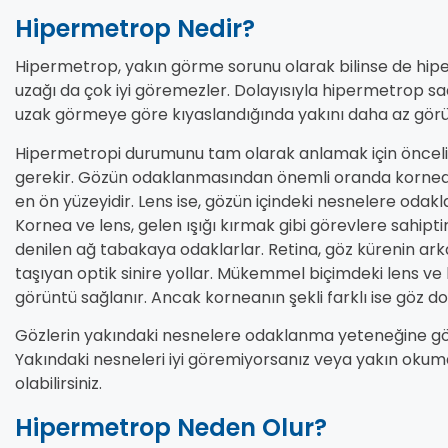
Hipermetrop Nedir?
Hipermetrop, yakın görme sorunu olarak bilinse de hiper
uzağı da çok iyi göremezler. Dolayısıyla hipermetrop s
uzak görmeye göre kıyaslandığında yakını daha az görü
Hipermetropi durumunu tam olarak anlamak için öncelik
gerekir. Gözün odaklanmasından önemli oranda kornea 
en ön yüzeyidir. Lens ise, gözün içindeki nesnelere odakla
Kornea ve lens, gelen ışığı kırmak gibi görevlere sahiptir
denilen ağ tabakaya odaklarlar. Retina, göz kürenin arkası
taşıyan optik sinire yollar. Mükemmel biçimdeki lens 
görüntü sağlanır. Ancak korneanın şekli farklı ise göz 
Gözlerin yakındaki nesnelere odaklanma yeteneğine gör
Yakındaki nesneleri iyi göremiyorsanız veya yakın oku
olabilirsiniz.
Hipermetrop Neden Olur?