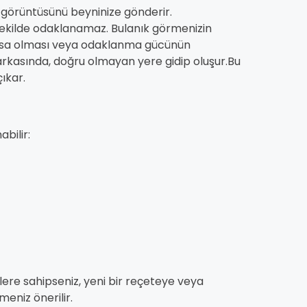
in görüntüsünü beyninize gönderir.
şekilde odaklanamaz. Bulanık görmenizin
ısa olması veya odaklanma gücünün
arkasında, doğru olmayan yere gidip oluşur.Bu
ıkar.
bilir:
ilere sahipseniz, yeni bir reçeteye veya
meniz önerilir.