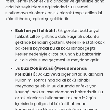
folikül enfeksiyon etkisi altındadır ve genellikle daha
ciddi bir seyir izleme eğilimindedir. Bu temel
sınıflamaya ek olarak en sık olarak tespit edilen kıl
kökü iltihabı çeşitleri şu şekildedir:
Bakteriyel folikülit:
Sık görülen bakteriyel
folikülit ciltte içi iltihap dolu kaşıntılı döküntü
şeklinde kendisini gösterir. Genellikle stafilokok
bakterisi kaynaklı bu kıl kökü iltihabı çeşitli
kesiler nedeniyle ciltte bulunan bu bakterinin
cilt altı dokusuna geçmesi ile meydana gelir.
Jakuzi Döküntüsü (Pseudomonas
Foliküliti):
Jakuzi veya diğer ortak su alanları
kullanımı sonrasında da kıl kökü iltihabı
meydana gelebilir. Bu durumda enfeksiyon
kaynağı bakteri pseudomonas bakterisidir. Bu
ortak alanların kullanımını takiben 1-2 gün
içerisinde gelişen kıl kökü iltihabından
korunmak için klorsuz veya doğru olmayan