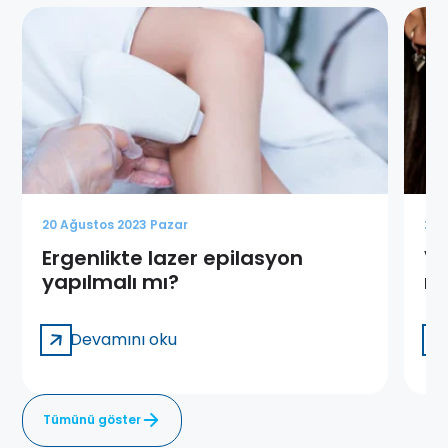
20 Ağustos 2023 Pazar
20 
Ergenlikte lazer epilasyon
Vü
yapılmalı mı?
na
Devamını oku
Tümünü göster