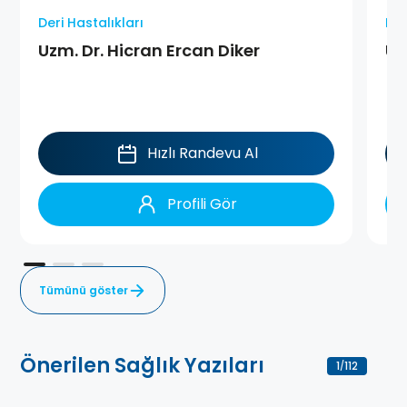
Deri Hastalıkları
Der
Uzm. Dr. Hicran Ercan Diker
Uz
Hızlı Randevu Al
Profili Gör
Tümünü göster
Önerilen Sağlık Yazıları
1
112
/