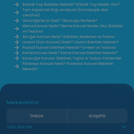
dönemde fark edilmesi, uygun
çıkmasın
Böbrek Taşı Belirtileri Nelerdir? Böbrek Taşı Neden Olur?
Tam kapalı bel fıtığı ameliyatı (Endoskopik disk
bakımın uygulanması ve gerekli
işlevleri
cerrahisi)
durumlarda tıbbi destek alınması
vücut üz
Öksürüğe Ne İyi Gelir? Öksürüğü Ne Keser?
iyileşme sürecini hızlandırabilir.
cilt sağ
Meme Kanseri Nedir? Meme Kanseri Neden Olur, Belirtileri
ve Tedavisi
sağlayabi
Akciğer Kanseri Nedir? Belirtileri, Nedenleri ve Tedavi
Lösemi (Kan Kanseri) Nedir? Lösemi Belirtileri Nelerdir?
Prostat Kanseri Belirtileri Nelerdir? Evreleri ve Tedavisi
Kemik Kanseri Nedir? Kemik Kanseri Belirtileri Nelerdir?
Karaciğer Kanseri: Belirtileri, Teşhis & Tedavi Yöntemleri
Pankreas Kanseri Nedir? Pankreas Kanseri Belirtileri
Nelerdir?
Merkezlerimiz
Gebze
Ataşehir
Tıbbi Birimler