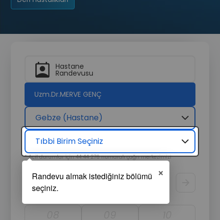
Hastane
Randevusu
Uzm.Dr.MERVE GENÇ
Gebze (Hastane)
Tıbbi Birim Seçiniz
* Acil durumlar için 44 44 276 numaralı çağrı merkezimizi
arayarak hızlıca destek alabilirsiniz.
×
Randevu Tarihi
Görüntüle
08
09
10