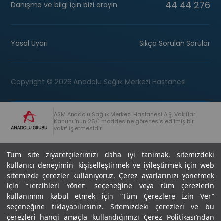
44 44 276
Danışma ve bilgi için bizi arayın
Yasal Uyarı
Sıkça Sorulan Sorular
Copyright © 2026 Anadolu Sağlık Merkezi Hastanesi
ASM Anadolu Sağlık Merkezi Hastanesi A.Ş, Vakıflar
Kanunu’nun 26/1 maddesine göre tesis edilmiş bir
vakıf işletmesidir.
+90 (262) 678 54 00
Anadolu Grubu Danışma Hattı
Tüm site ziyaretçilerimizi daha iyi tanımak, sitemizdeki
kullanıcı deneyimini kişiselleştirmek ve iyileştirmek için web
sitemizde çerezler kullanıyoruz. Çerez ayarlarınızı yönetmek
için “Tercihleri Yönet” seçeneğine veya tüm çerezlerin
kullanımını kabul etmek için “Tüm Çerezlere İzin Ver”
seçeneğine tıklayabilirsiniz. Sitemizdeki çerezleri ve bu
Son Güncellenme: 07.07.2026
çerezleri hangi amaçla kullandığımızı Çerez Politikası’ndan