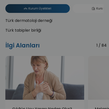
Kurum Üyelikleri
Kurs Katı
Türk dermatoloji derneği
Türk tabipler birliği
İlgi Alanları
1 / 84
Göğüs Ucu Yarası Neden Olur?
Melanin