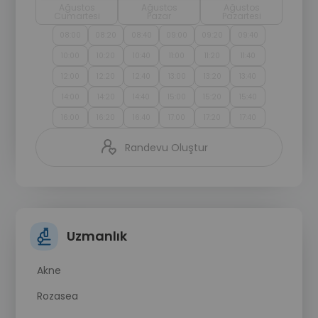
Ağustos
Ağustos
Ağustos
Cumartesi
Pazar
Pazartesi
08:00
08:20
08:40
09:00
09:20
09:40
10:00
10:20
10:40
11:00
11:20
11:40
12:00
12:20
12:40
13:00
13:20
13:40
14:00
14:20
14:40
15:00
15:20
15:40
16:00
16:20
16:40
17:00
17:20
17:40
Randevu Oluştur
Uzmanlık
Akne
Rozasea