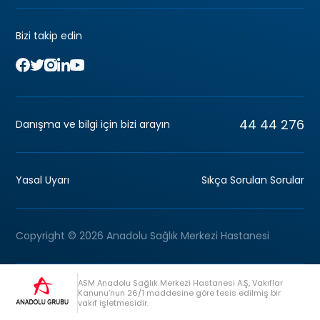
Bizi takip edin
44 44 276
Danışma ve bilgi için bizi arayın
Yasal Uyarı
Sıkça Sorulan Sorular
Copyright © 2026 Anadolu Sağlık Merkezi Hastanesi
ASM Anadolu Sağlık Merkezi Hastanesi A.Ş, Vakıflar
Kanunu’nun 26/1 maddesine göre tesis edilmiş bir
vakıf işletmesidir.