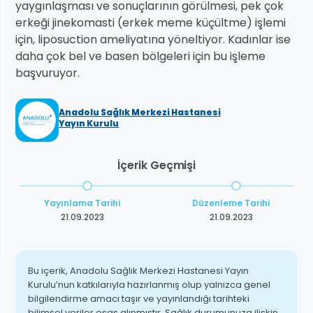
yaygınlaşması ve sonuçlarının görülmesi, pek çok
erkeği jinekomasti (erkek meme küçültme) işlemi
için, liposuction ameliyatına yöneltiyor. Kadınlar ise
daha çok bel ve basen bölgeleri için bu işleme
başvuruyor.
Anadolu Sağlık Merkezi Hastanesi
Yayın Kurulu
İçerik Geçmişi
Yayınlama Tarihi
Düzenleme Tarihi
21.09.2023
21.09.2023
Bu içerik, Anadolu Sağlık Merkezi Hastanesi Yayın
Kurulu’nun katkılarıyla hazırlanmış olup yalnızca genel
bilgilendirme amacı taşır ve yayınlandığı tarihteki
bilimsel veriler esas alınmıştır. Sağlık durumunuza ilişkin