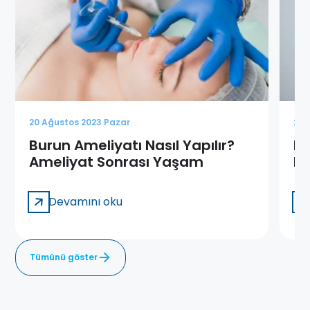
20 Ağustos 2023 Pazar
20 
Burun Ameliyatı Nasıl Yapılır?
Bu
Ameliyat Sonrası Yaşam
Ne
ve
Devamını oku
Tümünü göster