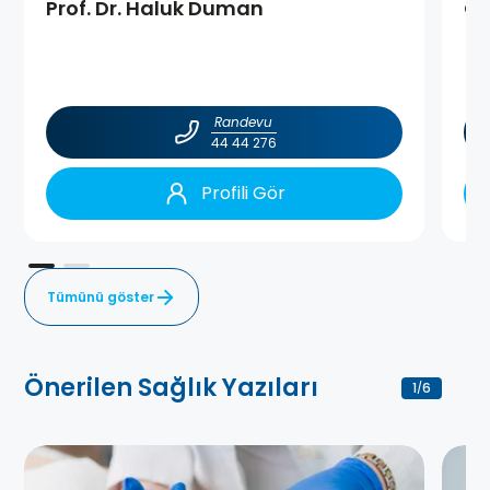
Prof. Dr. Haluk Duman
Op
Randevu
44 44 276
Profili Gör
Tümünü göster
Önerilen Sağlık Yazıları
1
6
/