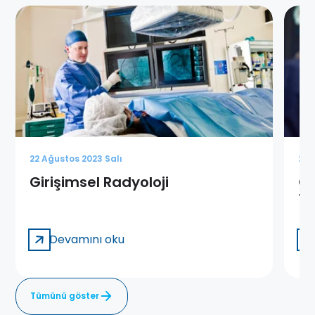
22 Ağustos 2023 Salı
22 
Girişimsel Radyoloji
Gi
Te
Devamını oku
Tümünü göster