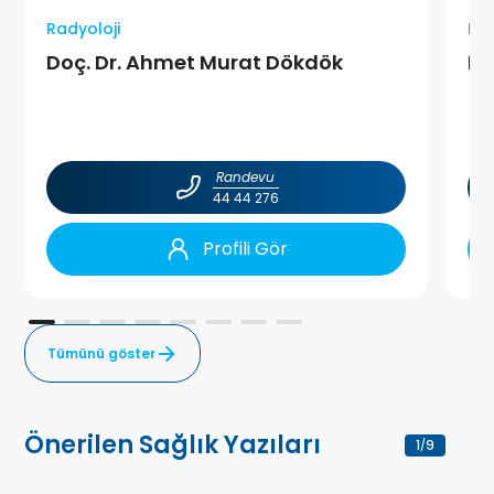
Radyoloji
Rad
Doç. Dr. Ahmet Murat Dökdök
Do
Randevu
44 44 276
Profili Gör
Tümünü göster
Önerilen Sağlık Yazıları
1
9
/