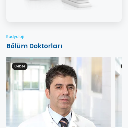
Radyoloji
Bölüm Doktorları
Gebze
Ge