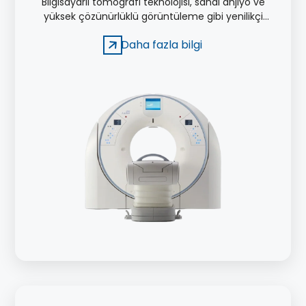
Bilgisayarlı tomografi teknolojisi, sanal anjiyo ve
yüksek çözünürlüklü görüntüleme gibi yenilikçi
özellikleriyle tanı ve tedavi süreçlerinde önemli bir
Daha fazla bilgi
rol oynamaktadır.