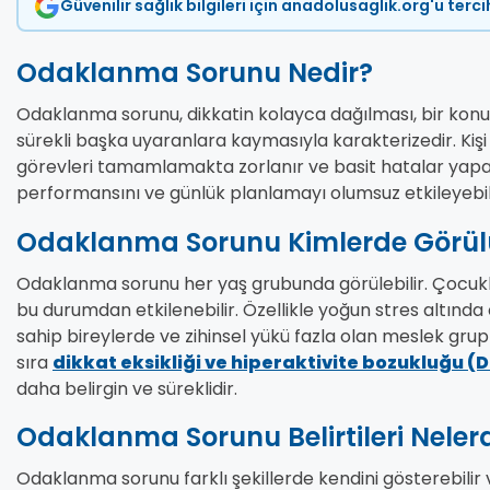
Güvenilir sağlık bilgileri için anadolusaglik.org'u terc
Odaklanma Sorunu Nedir?
Odaklanma sorunu, dikkatin kolayca dağılması, bir kon
sürekli başka uyaranlara kaymasıyla karakterizedir. Kişi b
görevleri tamamlamakta zorlanır ve basit hatalar yapabi
performansını ve günlük planlamayı olumsuz etkileyebil
Odaklanma Sorunu Kimlerde Görül
Odaklanma sorunu her yaş grubunda görülebilir. Çocuklar,
bu durumdan etkilenebilir. Özellikle yoğun stres altında 
sahip bireylerde ve zihinsel yükü fazla olan meslek grup
sıra
dikkat eksikliği ve hiperaktivite bozukluğu (
daha belirgin ve süreklidir.
Odaklanma Sorunu Belirtileri Nelerd
Odaklanma sorunu farklı şekillerde kendini gösterebilir