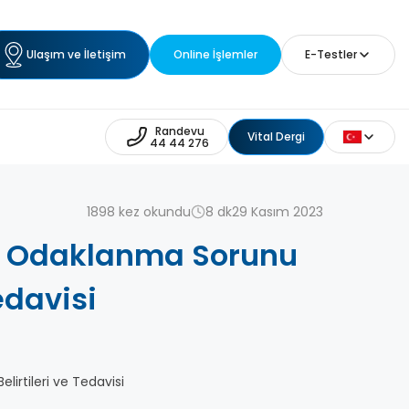
Ulaşım ve İletişim
Online İşlemler
E-Testler
Randevu
Vital Dergi
44 44 276
1898 kez okundu
8 dk
29 Kasım 2023
? Odaklanma Sorunu
edavisi
rtileri ve Tedavisi