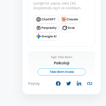
İçeriğimizi yapay zeka (AI)
araçlarında açın ve özetleyin.
ChatGPT
Claude
Perplexity
Grok
Google AI
İlgili Tıbbi Birim
Psikoloji
Tıbbi Birim İncele
Paylaş: