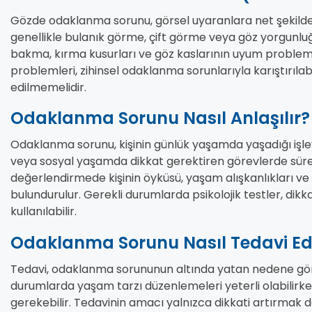
Gözde odaklanma sorunu, görsel uyaranlara net şeki
genellikle bulanık görme, çift görme veya göz yorgunluğ
bakma, kırma kusurları ve göz kaslarının uyum probleml
problemleri, zihinsel odaklanma sorunlarıyla karıştırıla
edilmemelidir.
Odaklanma Sorunu Nasıl Anlaşılır?
Odaklanma sorunu, kişinin günlük yaşamda yaşadığı işlevse
veya sosyal yaşamda dikkat gerektiren görevlerde sürekl
değerlendirmede kişinin öyküsü, yaşam alışkanlıkları ve 
bulundurulur. Gerekli durumlarda psikolojik testler, dikk
kullanılabilir.
Odaklanma Sorunu Nasıl Tedavi Edi
Tedavi, odaklanma sorununun altında yatan nedene göre
durumlarda yaşam tarzı düzenlemeleri yeterli olabilirk
gerekebilir. Tedavinin amacı yalnızca dikkati artırmak değ