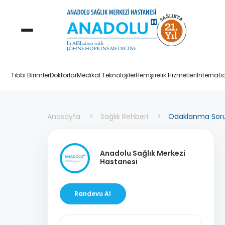
Tıbbi Birimler
Doktorlar
Medikal Teknolojiler
Hemşirelik Hizmetleri
Internati
Anasayfa
Sağlık Rehberi
Odaklanma Sorun
Anadolu Sağlık Merkezi
Hastanesi
Randevu Al