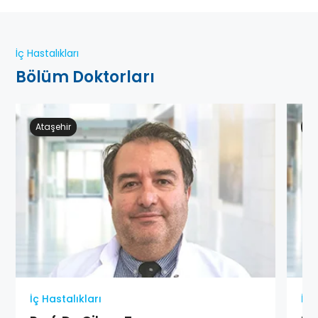
İç Hastalıkları
Bölüm Doktorları
Ataşehir
Ge
İç Hastalıkları
İç 