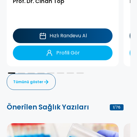
Prof. Dr. Cihan Top
Do
Hızlı Randevu Al
Profili Gör
Tümünü göster
Önerilen Sağlık Yazıları
1
76
/