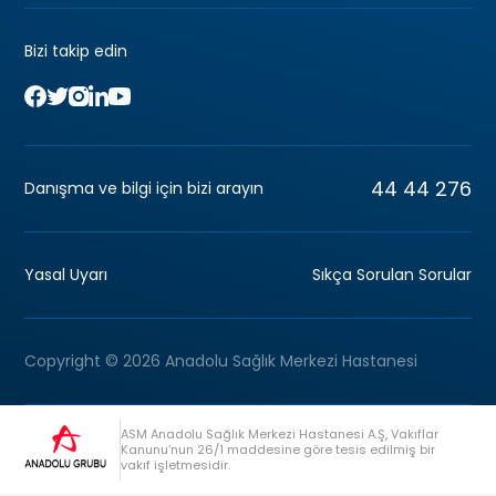
Bizi takip edin
44 44 276
Danışma ve bilgi için bizi arayın
Yasal Uyarı
Sıkça Sorulan Sorular
Copyright © 2026 Anadolu Sağlık Merkezi Hastanesi
ASM Anadolu Sağlık Merkezi Hastanesi A.Ş, Vakıflar
Kanunu’nun 26/1 maddesine göre tesis edilmiş bir
vakıf işletmesidir.