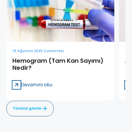
19 Ağustos 2023 Cumartesi
28 
Hemogram (Tam Kan Sayımı)
Af
Nedir?
Devamını oku
Tümünü göster