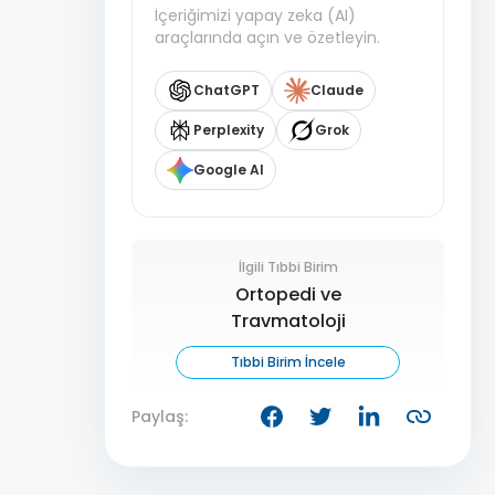
İçeriğimizi yapay zeka (AI)
araçlarında açın ve özetleyin.
ChatGPT
Claude
Perplexity
Grok
Google AI
İlgili Tıbbi Birim
Ortopedi ve
Travmatoloji
Tıbbi Birim İncele
Paylaş: