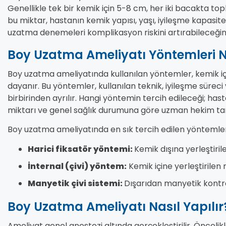
Genellikle tek bir kemik için 5-8 cm, her iki bacakta t
bu miktar, hastanın kemik yapısı, yaşı, iyileşme kapasit
uzatma denemeleri komplikasyon riskini artırabileceğind
Boy Uzatma Ameliyatı Yöntemleri N
Boy uzatma ameliyatında kullanılan yöntemler, kemik içi
dayanır. Bu yöntemler, kullanılan teknik, iyileşme sürec
birbirinden ayrılır. Hangi yöntemin tercih edileceği; ha
miktarı ve genel sağlık durumuna göre uzman hekim tara
Boy uzatma ameliyatında en sık tercih edilen yöntemler
Harici fiksatör yöntemi:
Kemik dışına yerleştiri
İnternal (çivi) yöntem:
Kemik içine yerleştirilen
Manyetik çivi sistemi:
Dışarıdan manyetik kont
Boy Uzatma Ameliyatı Nasıl Yapılır
Ameliyat genel anestezi altında gerçekleştirilir. Öncelik