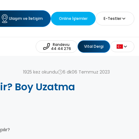
Ulaşım ve İletişim
Online İşlemler
E-Testler
Randevu
Vital Dergi
44 44 276
1925 kez okundu
6 dk
06 Temmuz 2023
ir? Boy Uzatma
ılır?