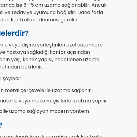
oplamda ise 8-15 cm uzama sağlanabilir. Ancak
esi ve tedaviye uyumuna bağlıdır. Daha fazla
en kontrollü ilerlenmesi gerekir.
elerdir?
ne veya dışına yerleştirilen özel sistemlere
i ve hastaya sağladığı konfor açısından
stanın yaşı, kemik yapısı, hedeflenen uzama
fından belirlenir.
 şöyledir:
len metal çerçevelerle uzatma sağlanır
 motorlu veya mekanik çivilerle uzatma yapılır
rolle uzama sağlayan modern yöntem
?
le uzatılacak kemik cerrahi olarak kontrollü