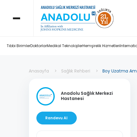
Tıbbi Birimler
Doktorlar
Medikal Teknolojiler
Hemşirelik Hizmetleri
Internati
Anasayfa
Sağlık Rehberi
Boy Uzatma Amel
Anadolu Sağlık Merkezi
Hastanesi
Randevu Al