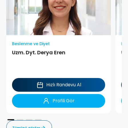
Beslenme ve Diyet
Bes
Uzm. Dyt. Derya Eren
Uz
Hızlı Randevu Al
Profili Gör
Tümünü göster