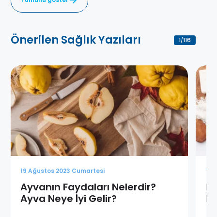
Önerilen Sağlık Yazıları
1
116
/
19 Ağustos 2023 Cumartesi
19 
Ayvanın Faydaları Nelerdir?
Hi
Ayva Neye İyi Gelir?
Fa
Al