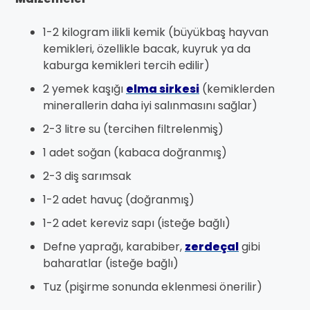
1-2 kilogram ilikli kemik (büyükbaş hayvan
kemikleri, özellikle bacak, kuyruk ya da
kaburga kemikleri tercih edilir)
2 yemek kaşığı
elma sirkesi
(kemiklerden
minerallerin daha iyi salınmasını sağlar)
2-3 litre su (tercihen filtrelenmiş)
1 adet soğan (kabaca doğranmış)
2-3 diş sarımsak
1-2 adet havuç (doğranmış)
1-2 adet kereviz sapı (isteğe bağlı)
Defne yaprağı, karabiber,
zerdeçal
gibi
baharatlar (isteğe bağlı)
Tuz (pişirme sonunda eklenmesi önerilir)