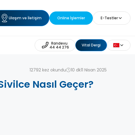
Ulaşım ve İletişim
Online İşlemler
E-Testler
Randevu
Vital Dergi
44 44 276
12792 kez okundu
10 dk
11 Nisan 2025
 Sivilce Nasıl Geçer?