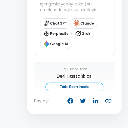
İçeriğimizi yapay zeka (AI)
araçlarında açın ve özetleyin.
ChatGPT
Claude
Perplexity
Grok
Google AI
İlgili Tıbbi Birim
Deri Hastalıkları
Tıbbi Birim İncele
Paylaş: