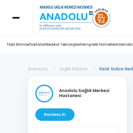
Tıbbi Birimler
Doktorlar
Medikal Teknolojiler
Hemşirelik Hizmetleri
Internati
Anasayfa
Sağlık Rehberi
Kistik Sivilce Ned
Anadolu Sağlık Merkezi
Hastanesi
Randevu Al