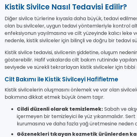
Kistik Sivilce Nasıl Tedavisi Edilir?
Diğer sivilce türlerine kıyasla daha büyük, tedavi edilm
olan bu sivilceler, uygun tedavi yöntemleriyle kontrol al
enfeksiyonun yayılmasına ve cilt yüzeyinde kalıcı leke ve
nedenle, kistik sivilceler için bilinçli ve doğru bir tedavi s
Kistik sivilce tedavisi, sivilcenin şiddetine, oluşum nedeni
gösterebilir. Hafif vakalarda cilt bakım rutininde yapılan 
seviyede ve sürekli tekrarlayan kistik sivilceler için tıbb
Cilt Bakımı ile Kistik Sivilceyi Hafifletme
Kistik sivilcelerin oluşmasını önlemek ve var olan sivilcele
bakımına dikkat etmek büyük önem taşır.
Cildi düzenli olarak temizlemek:
Sabah ve akşa
içermeyen bir temizleyici ile yüz yıkanmalıdır. Sert
kurumasına ve daha fazla yağ üretmesine neden ola
Gözenekleri tıkayan kozmetik ürünlerden k