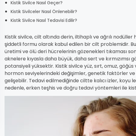
Kistik Sivilce Nasıl Geçer?
Kistik Sivilceler Nasıl Önlenebilir?
Kistik Sivilce Nasıl Tedavisi Edilir?
Kistik sivilce, cilt altında derin, iltihaplı ve ağrılı nodüll
şiddetli formu olarak kabul edilen bir cilt problemidir. Bu
üretimi ve ölü deri hücrelerinin gözenekleri tıkaması son
aknelere kıyasla daha büyük, daha sert ve kırmızımsı 
potansiyeli yüksektir. Kistik sivilce yüz, sırt, omuz, göğ
hormon seviyelerindeki değişimler, genetik faktörler ve ci
gelişebilir. Tedavi edilmediğinde ciltte kalıcı izler, koyu le
nedenle, erken teşhis ve doğru tedavi yöntemleri ile kisti