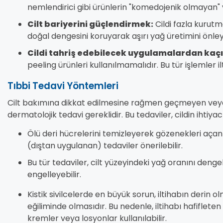
nemlendirici gibi ürünlerin "komedojenik olmayan" 
Cilt bariyerini güçlendirmek:
Cildi fazla kurutm
doğal dengesini koruyarak aşırı yağ üretimini önleye
Cildi tahriş edebilecek uygulamalardan kaç
peeling ürünleri kullanılmamalıdır. Bu tür işlemler i
Tıbbi Tedavi Yöntemleri
Cilt bakımına dikkat edilmesine rağmen geçmeyen veya sü
dermatolojik tedavi gereklidir. Bu tedaviler, cildin ihtiya
Ölü deri hücrelerini temizleyerek gözenekleri açan 
(dıştan uygulanan) tedaviler önerilebilir.
Bu tür tedaviler, cilt yüzeyindeki yağ oranını denge
engelleyebilir.
Kistik sivilcelerde en büyük sorun, iltihabın derin o
eğiliminde olmasıdır. Bu nedenle, iltihabı hafiflet
kremler veya losyonlar kullanılabilir.