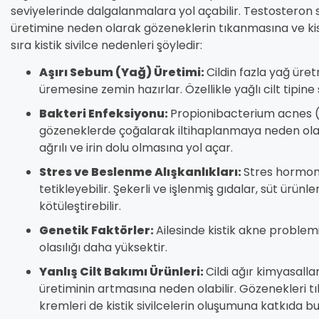
seviyelerinde dalgalanmalara yol açabilir. Testosteron s
üretimine neden olarak gözeneklerin tıkanmasına ve kis
sıra kistik sivilce nedenleri şöyledir:
Aşırı Sebum (Yağ) Üretimi:
Cildin fazla yağ üre
üremesine zemin hazırlar. Özellikle yağlı cilt tipine 
Bakteri Enfeksiyonu:
Propionibacterium acnes (P.
gözeneklerde çoğalarak iltihaplanmaya neden olabili
ağrılı ve irin dolu olmasına yol açar.
Stres ve Beslenme Alışkanlıkları:
Stres hormonla
tetikleyebilir. Şekerli ve işlenmiş gıdalar, süt ürünl
kötüleştirebilir.
Genetik Faktörler:
Ailesinde kistik akne proble
olasılığı daha yüksektir.
Yanlış Cilt Bakımı Ürünleri:
Cildi ağır kimyasall
üretiminin artmasına neden olabilir. Gözenekleri t
kremleri de kistik sivilcelerin oluşumuna katkıda bul