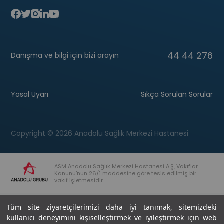
44 44 276
Danışma ve bilgi için bizi arayın
Yasal Uyarı
Sıkça Sorulan Sorular
Copyright © 2026 Anadolu Sağlık Merkezi Hastanesi
ASM Anadolu Sağlık Merkezi Hastanesi A.Ş, Vakıflar
Kanunu’nun 26/1 maddesine göre tesis edilmiş bir
vakıf işletmesidir.
+90 (262) 678 54 00
Anadolu Grubu Danışma Hattı
Tüm site ziyaretçilerimizi daha iyi tanımak, sitemizdeki
kullanıcı deneyimini kişiselleştirmek ve iyileştirmek için web