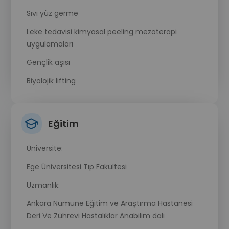
Sıvı yüz germe
Leke tedavisi kimyasal peeling mezoterapi
uygulamaları
Gençlik aşısı
Biyolojik lifting
Prp ve eksozom uygulamaları
Kök hücre tedavileri
Eğitim
Ameliyatsız yüz germe
Üniversite:
Lazerle kılcal damar ve rosacea tedavisi
Ege Üniversitesi Tıp Fakültesi
Saç dökülmelerinin tanı ve tedavisi
Uzmanlık:
Saç mezoterapisi, saç prp ve kök hücre
uygulamaları
Ankara Numune Eğitim ve Araştırma Hastanesi
Deri Ve Zührevi Hastalıklar Anabilim dalı