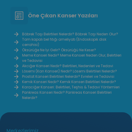
enfeksiyonlarla ilişkilidir. Özellikle
hormona
emzirme dönemindeki kadınlarda
faktörler
Öne Çıkan Kanser Yazıları
daha sık görülse de farklı yaş
Pigment
gruplarında da ortaya çıkabilir. Erken
artması 
dönemde fark edilmesi, uygun
çıkmasın
Böbrek Taşı Belirtileri Nelerdir? Böbrek Taşı Neden Olur?
Tam kapalı bel fıtığı ameliyatı (Endoskopik disk
bakımın uygulanması ve gerekli
işlevleri
cerrahisi)
durumlarda tıbbi destek alınması
vücut üz
Öksürüğe Ne İyi Gelir? Öksürüğü Ne Keser?
iyileşme sürecini hızlandırabilir.
cilt sağ
Meme Kanseri Nedir? Meme Kanseri Neden Olur, Belirtileri
ve Tedavisi
sağlayabi
Akciğer Kanseri Nedir? Belirtileri, Nedenleri ve Tedavi
Lösemi (Kan Kanseri) Nedir? Lösemi Belirtileri Nelerdir?
Prostat Kanseri Belirtileri Nelerdir? Evreleri ve Tedavisi
Kemik Kanseri Nedir? Kemik Kanseri Belirtileri Nelerdir?
Karaciğer Kanseri: Belirtileri, Teşhis & Tedavi Yöntemleri
Pankreas Kanseri Nedir? Pankreas Kanseri Belirtileri
Nelerdir?
Merkezlerimiz