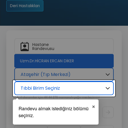
Deri Hastalıkları
Hastane
Randevusu
Uzm.Dr.HİCRAN ERCAN DİKER
Ataşehir (Tıp Merkezi)
Tıbbi Birim Seçiniz
* Acil durumlar için 44 44 276 numaralı çağrı merkezimizi
arayarak hızlıca destek alabilirsiniz.
×
Randevu Tarihi
Görüntüle